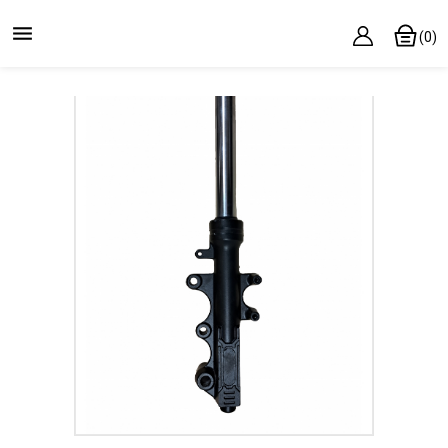

(0)