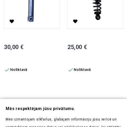
Priekšējais Amortizators VISTA, Labais
Aizmugurējais Amortizators, 
Cena
Cena
30,00 €
25,00 €
PIEVIENOT GROZAM
PIEVIENOT GROZAM


Noliktavā
Noliktavā
Abonējiet Mūsu Jaunumrakstu
Mēs respektējam jūsu privātumu.
Uzziniet pirmieji par mūsu jaunumiem un aktuālajām
Mēs izmantojam sīkfailus, glabājam informāciju jūsu ierīcē un
akcijām