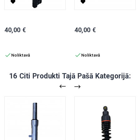
Priekšējais Amortizators, Labā Puse, M8
Priekšējais Seglis, M8
Cena
Cena
40,00 €
40,00 €
PIEVIENOT GROZAM
PIEVIENOT GROZAM


Noliktavā
Noliktavā
16 Citi Produkti Tajā Pašā Kategorijā: