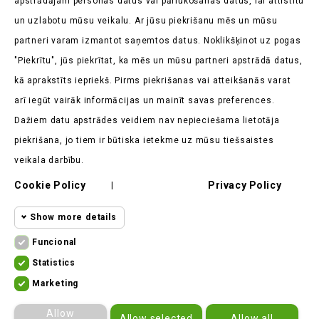
apstrādājam personas datus vai pārlūkošanas datus, lai attīstītu
un uzlabotu mūsu veikalu. Ar jūsu piekrišanu mēs un mūsu
partneri varam izmantot saņemtos datus. Noklikšķinot uz pogas
"Piekrītu", jūs piekrītat, ka mēs un mūsu partneri apstrādā datus,
kā aprakstīts iepriekš. Pirms piekrišanas vai atteikšanās varat
Veikala Informācija

arī iegūt vairāk informācijas un mainīt savas preferences.
Dažiem datu apstrādes veidiem nav nepieciešama lietotāja
Produkti

piekrišana, jo tiem ir būtiska ietekme uz mūsu tiešsaistes
Mūsu Uzņēmums

veikala darbību.
Klients Saka

Cookie Policy
Privacy Policy
|
Show more details
Funcional
Funcional cookies
Funcional
Statistics
Statistics
Required and HttpOnly cookies - Session
Marketing
cookies
ekomoto.lt ©
2026
cookies required for browsing the website
Marketing
Allow
Allow selected
Allow all