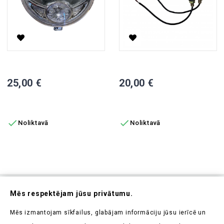
Priekšējais Lukturis, Retro
LED Pagrieziena Signāla Lamp
Cena
Cena
25,00 €
20,00 €
PIEVIENOT GROZAM
PIEVIENOT GROZAM


Noliktavā
Noliktavā
Abonējiet Mūsu Jaunumrakstu
Mēs respektējam jūsu privātumu.
Uzziniet pirmieji par mūsu jaunumiem un aktuālajām
Mēs izmantojam sīkfailus, glabājam informāciju jūsu ierīcē un
akcijām