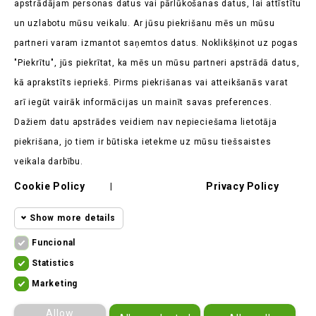
apstrādājam personas datus vai pārlūkošanas datus, lai attīstītu
un uzlabotu mūsu veikalu. Ar jūsu piekrišanu mēs un mūsu
partneri varam izmantot saņemtos datus. Noklikšķinot uz pogas
"Piekrītu", jūs piekrītat, ka mēs un mūsu partneri apstrādā datus,
kā aprakstīts iepriekš. Pirms piekrišanas vai atteikšanās varat
Veikala Informācija

arī iegūt vairāk informācijas un mainīt savas preferences.
Dažiem datu apstrādes veidiem nav nepieciešama lietotāja
Produkti

piekrišana, jo tiem ir būtiska ietekme uz mūsu tiešsaistes
Mūsu Uzņēmums

veikala darbību.
Klients Saka

Cookie Policy
Privacy Policy
|
Show more details
Funcional
Funcional cookies
Funcional
Statistics
Statistics
Required and HttpOnly cookies - Session
Marketing
cookies
ekomoto.lt ©
2026
cookies required for browsing the website
Marketing
Allow