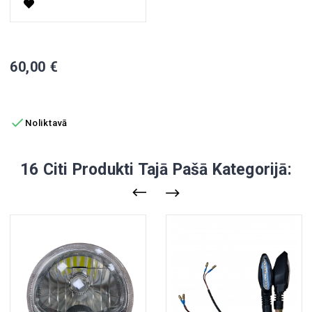
Ķivere
Cena
60,00 €
PIEVIENOT GROZAM

Noliktavā
16 Citi Produkti Tajā Pašā Kategorijā: