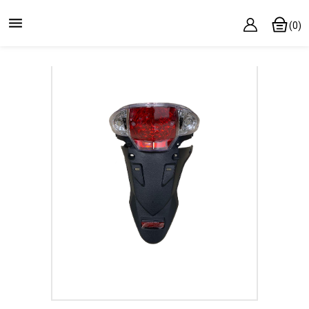

(0)