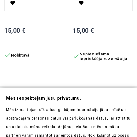
Spoguļi Lidia
Spoguļi CP-1
Cena
Cena
15,00 €
15,00 €
PIEVIENOT GROZAM
PIEVIENOT GROZAM

Nepieciešama
Noliktavā

iepriekšēja rezervācija
Abonējiet Mūsu Jaunumrakstu
Mēs respektējam jūsu privātumu.
Uzziniet pirmieji par mūsu jaunumiem un aktuālajām
Mēs izmantojam sīkfailus, glabājam informāciju jūsu ierīcē un
akcijām
apstrādājam personas datus vai pārlūkošanas datus, lai attīstītu
un uzlabotu mūsu veikalu. Ar jūsu piekrišanu mēs un mūsu
partneri varam izmantot saņemtos datus. Noklikšķinot uz pogas