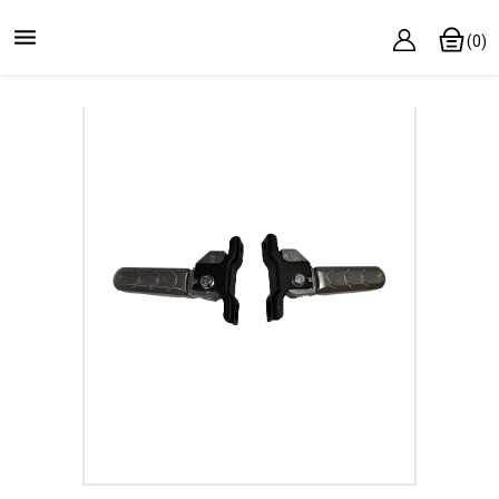

(0)