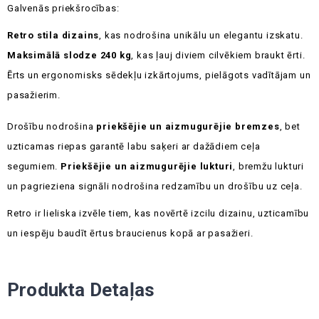
Galvenās priekšrocības:
Retro stila dizains
, kas nodrošina unikālu un elegantu izskatu.
Maksimālā slodze 240 kg
, kas ļauj diviem cilvēkiem braukt ērti.
Ērts un ergonomisks sēdekļu izkārtojums, pielāgots vadītājam un
pasažierim.
Drošību nodrošina
priekšējie un aizmugurējie bremzes
, bet
uzticamas riepas garantē labu saķeri ar dažādiem ceļa
segumiem.
Priekšējie un aizmugurējie lukturi
, bremžu lukturi
un pagrieziena signāli nodrošina redzamību un drošību uz ceļa.
Retro ir lieliska izvēle tiem, kas novērtē izcilu dizainu, uzticamību
un iespēju baudīt ērtus braucienus kopā ar pasažieri.
Produkta Detaļas