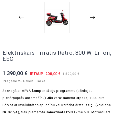
Elektriskais Triratis Retro, 800 W, Li-Ion,
EEC
1 390,00 €
IETAUPI 200,00 €
1 590,00 €
Piegāde 2–4 dienu laikā.
Saskaņā ar APVA kompensāciju programmu (pārdojot
piesārņojošu automašīnu) Jūs varat saņemt atpakaļ 1000 eiro.
Pērkot ar invaliditātes apliecību vai uzrādot ārsta izziņu (veidlapa
Nr. 027/A), tiek piemērota samazināta PVN likme 5 %.
Motorollera