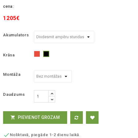
cena:
1205€
Akumulators
Krāsa
Sarkans
Melna
Montāža
Daudzums
PIEVIENOT GROZAM


Noliktavā, piegāde 1-2 dienu laikā.