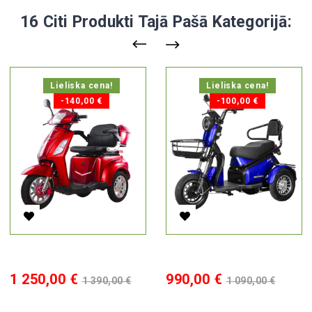
16 Citi Produkti Tajā Pašā Kategorijā:
Lieliska cena!
Lieliska cena!
-140,00 €
-100,00 €
Elektriskais Triratis Vista-1, 1000 W, AC, EEC
Elektriskais Tricikls Lidia, 800 
Cena
Standarta
Cena
Standarta
1 250,00 €
990,00 €
1 390,00 €
1 090,00 €
cena
cena
PIEVIENOT GROZAM
PIEVIENOT GROZAM