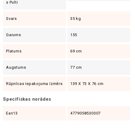
S Pulti
Svars
35 kg
Garums
155
Platums
69 cm
Augstums
77 cm
Rūpnīcas Iepakojuma Izmērs
139 X 73 X 76 cm
Specifiskas norādes
Ean13
4779058530307