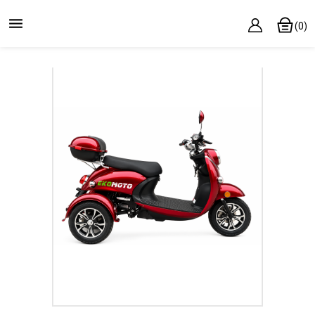

(0)