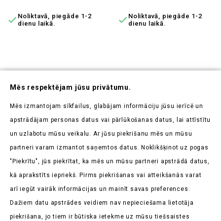
Noliktavā, piegāde 1-2
Noliktavā, piegāde 1-2


dienu laikā.
dienu laikā.
Abonējiet Mūsu Jaunumrakstu
Mēs respektējam jūsu privātumu.
Uzziniet pirmieji par mūsu jaunumiem un aktuālajām
Mēs izmantojam sīkfailus, glabājam informāciju jūsu ierīcē un
akcijām
apstrādājam personas datus vai pārlūkošanas datus, lai attīstītu
un uzlabotu mūsu veikalu. Ar jūsu piekrišanu mēs un mūsu
partneri varam izmantot saņemtos datus. Noklikšķinot uz pogas
"Piekrītu", jūs piekrītat, ka mēs un mūsu partneri apstrādā datus,
kā aprakstīts iepriekš. Pirms piekrišanas vai atteikšanās varat
Veikala Informācija

arī iegūt vairāk informācijas un mainīt savas preferences.
Dažiem datu apstrādes veidiem nav nepieciešama lietotāja
Produkti

piekrišana, jo tiem ir būtiska ietekme uz mūsu tiešsaistes