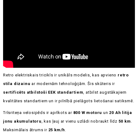
Retro elektriskais tricikls ir unikāls modelis, kas apvieno
retro
stila dizainu
ar modernām tehnoloģijām. Šis skūteris ir
sertificēts atbilstoši EEK standartiem
, atbilst augstākajiem
kvalitātes standartiem un ir pilnībā pielāgots lietošanai satiksmē.
Trīsriteņa velosipēds ir aprīkots ar
800 W motoru
un
20 Ah litija
jonu akumulatoru
, kas ļauj ar vienu uzlādi nobraukt līdz
50 km
.
Maksimālais ātrums ir
25 km/h
.