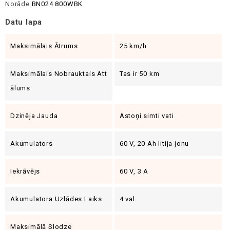
Norāde
BN024 800WBK
Datu lapa
Maksimālais Ātrums
25 km/h
Maksimālais Nobrauktais Att
Tas ir 50 km
Ālums
Dzinēja Jauda
Astoņi simti vati
Akumulators
60 V, 20 Ah litija jonu
Iekrāvējs
60 V, 3 A
Akumulatora Uzlādes Laiks
4 val.
Maksimālā Slodze