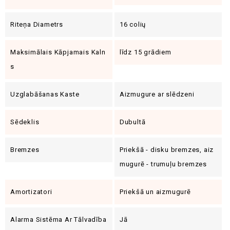
Riteņa Diametrs
16 colių
Maksimālais Kāpjamais Kaln
līdz 15 grādiem
S
Uzglabāšanas Kaste
Aizmugure ar slēdzeni
Sēdeklis
Dubultā
Bremzes
Priekšā - disku bremzes, aiz
mugurē - trumuļu bremzes
Amortizatori
Priekšā un aizmugurē
Alarma Sistēma Ar Tālvadība
Jā