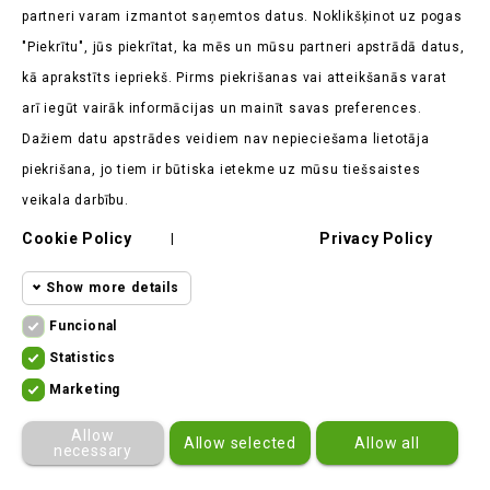
partneri varam izmantot saņemtos datus. Noklikšķinot uz pogas
"Piekrītu", jūs piekrītat, ka mēs un mūsu partneri apstrādā datus,
kā aprakstīts iepriekš. Pirms piekrišanas vai atteikšanās varat
Veikala Informācija

arī iegūt vairāk informācijas un mainīt savas preferences.
Dažiem datu apstrādes veidiem nav nepieciešama lietotāja
Produkti

piekrišana, jo tiem ir būtiska ietekme uz mūsu tiešsaistes
Mūsu Uzņēmums

veikala darbību.
Cookie Policy
Privacy Policy
Klients Saka

|
Show more details
Funcional
Funcional cookies
Funcional
Statistics
Statistics
Required and HttpOnly cookies - Session
Marketing
cookies
ekomoto.lt ©
2026
cookies required for browsing the website
Marketing
Allow
Allow selected
Allow all
and using it's basic funcions. This
cookies
necessary
cookies are required for the website to
Other