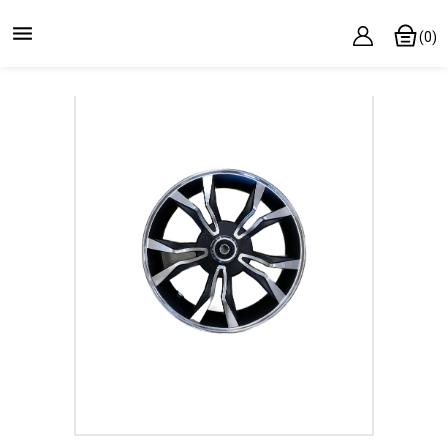

(0)