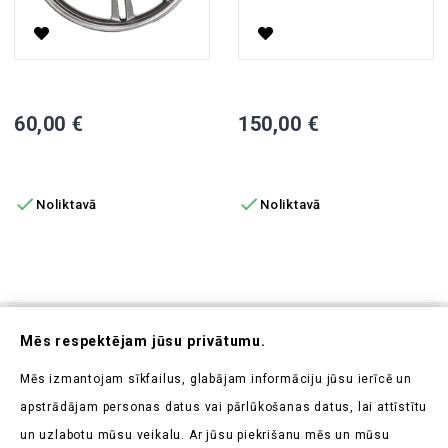
Priekšējā Riteņa Loka SKY Elektriskajam Skūterim
125/65 R12 Riepa Ar Riteņa Lo
Cena
Cena
60,00 €
150,00 €
PIEVIENOT GROZAM
PIEVIENOT GROZAM


Noliktavā
Noliktavā
Abonējiet Mūsu Jaunumrakstu
Mēs respektējam jūsu privātumu.
Uzziniet pirmieji par mūsu jaunumiem un aktuālajām
Mēs izmantojam sīkfailus, glabājam informāciju jūsu ierīcē un
akcijām
apstrādājam personas datus vai pārlūkošanas datus, lai attīstītu
un uzlabotu mūsu veikalu. Ar jūsu piekrišanu mēs un mūsu