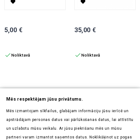
Vista Lukturu Slēdzis
Elektrisko Skūteru Stūres Kom
Cena
Cena
5,00 €
35,00 €
PIEVIENOT GROZAM
PIEVIENOT GROZAM


Noliktavā
Noliktavā
Abonējiet Mūsu Jaunumrakstu
Mēs respektējam jūsu privātumu.
Uzziniet pirmieji par mūsu jaunumiem un aktuālajām
Mēs izmantojam sīkfailus, glabājam informāciju jūsu ierīcē un
akcijām
apstrādājam personas datus vai pārlūkošanas datus, lai attīstītu
un uzlabotu mūsu veikalu. Ar jūsu piekrišanu mēs un mūsu
partneri varam izmantot saņemtos datus. Noklikšķinot uz pogas