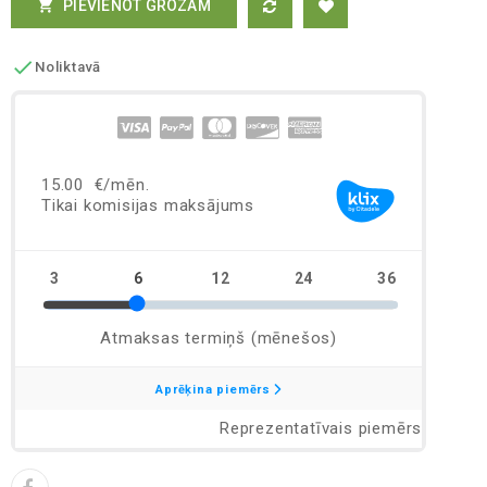
PIEVIENOT GROZAM


Noliktavā