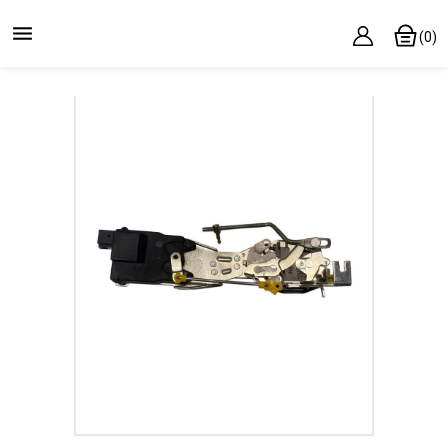

(0)