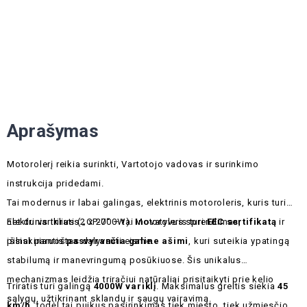
Aprašymas
Motorolerį reikia surinkti, Vartotojo vadovas ir surinkimo
instrukcija pridedami.
Tai modernus ir labai galingas, elektrinis motoroleris, kuris turi
net du variklius (2 x 2000W). Motoroleris turi
Elektrinis triratis „CP-7“ – tai inovatyvus sprendimas,
EEC sertifikatą
ir
pilnai paruoštas dalyvauti eisme.
išsiskiriantis
pasvyrančia galine ašimi
, kuri suteikia ypatingą
stabilumą ir manevringumą posūkiuose. Šis unikalus
mechanizmas leidžia triračiui natūraliai prisitaikyti prie kelio
Triratis turi galingą
4000W variklį
. Maksimalus greitis siekia
45
sąlygų, užtikrinant sklandų ir saugų vairavimą.
km/h
, todėl tai puikus pasirinkimas tiek miesto, tiek užmiesčio