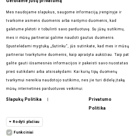
Gerbiame jūsų privatumą
Naujienlaiškį
Mes naudojame slapukus, saugome informaciją įrenginyje ir
Pirmieji sužinokite apie mūsų naujienas bei taikomas
tvarkome asmens duomenis arba naršymo duomenis, kad
akcijas
galėtume plėtoti ir tobulinti savo parduotuvę. Su jūsų sutikimu,
mes ir mūsų partneriai galime naudoti gautus duomenis.
Spustelėdami mygtuką „Sutinku“, jūs sutinkate, kad mes ir mūsų
partneriai tvarkytume duomenis, kaip aprašyta aukščiau. Taip pat
galite gauti išsamesnės informacijos ir pakeisti savo nuostatas
Parduotuvės Informacija

prieš sutikdami arba atsisakydami. Kai kurių tipų duomenų
tvarkymui nereikia naudotojo sutikimo, nes jie turi didelę įtaką
Prekės

mūsų internetinės parduotuvės veikimui.
Mūsų Įmonė

Slapukų Politika
Privatumo
|
Politika
Pirkėjų Atsiliepimai

Rodyti plačiau
Funkciniai