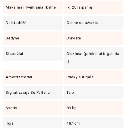
Maksimali Įveikiama Įkalnė
iki 20 laipsnių
Daiktadėžė
Galinė su užraktu
Sėdynė
Dvivietė
Stabdžiai
Diskiniai (priekiniai ir galinia
i)
Amortizatoriai
Priekyje ir gale
Signalizacija Su Pulteliu
Taip
Svoris
89 kg
Ilgis
187 cm