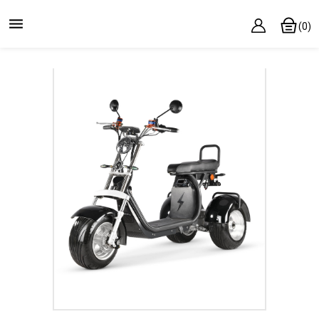

(0)