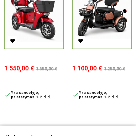
Elektrinis Triratis BN022-4, 800W, Li-Ion, EEC
Elektrinis Triratis M20, 1000W,
Kaina
Bazinė
Kaina
Bazinė
1 550,00 €
1 100,00 €
1 650,00 €
1 250,00 €
kaina
kaina
Į KREPŠELĮ
Į KREPŠELĮ
Yra sandėlyje,
Yra sandėlyje,


pristatymas 1-2 d.d.
pristatymas 1-2 d.d.
Prenumeruokite Mūsų