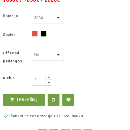
Baterija
Spalva
Raudona
Juoda
Off road
padangos
Kiekis
Į KREPŠELĮ


Išankstinė rezervacija +370 650 86678