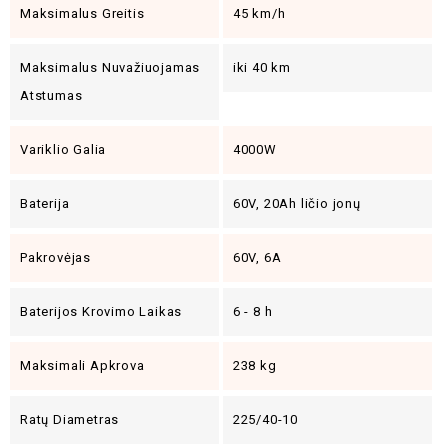
Maksimalus Greitis
45 km/h
Maksimalus Nuvažiuojamas
iki 40 km
Atstumas
Variklio Galia
4000W
Baterija
60V, 20Ah ličio jonų
Pakrovėjas
60V, 6A
Baterijos Krovimo Laikas
6 - 8 h
Maksimali Apkrova
238 kg
Ratų Diametras
225/40-10