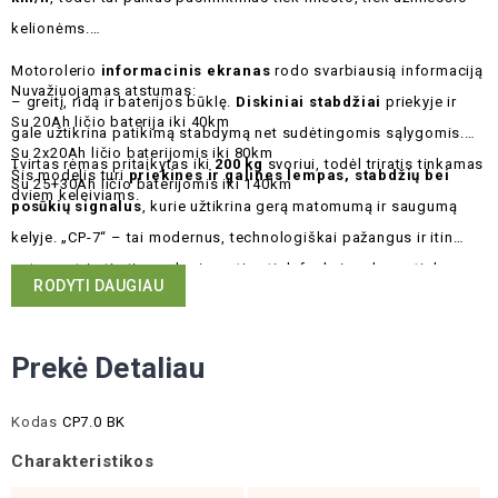
kelionėms.
Motorolerio
informacinis ekranas
rodo svarbiausią informaciją
Nuvažiuojamas atstumas:
– greitį, ridą ir baterijos būklę.
Diskiniai stabdžiai
priekyje ir
Su 20Ah ličio baterija iki 40km
gale užtikrina patikimą stabdymą net sudėtingomis sąlygomis.
Su 2x20Ah ličio baterijomis iki 80km
Tvirtas rėmas pritaikytas iki
200 kg
svoriui, todėl triratis tinkamas
Šis modelis turi
priekines ir galines lempas, stabdžių bei
Su 25+30Ah ličio baterijomis iki 140km
dviem keleiviams.
posūkių signalus
, kurie užtikrina gerą matomumą ir saugumą
kelyje. „CP-7“ – tai modernus, technologiškai pažangus ir itin
patogus triratis tiems, kurie vertina tiek funkcionalumą, tiek
RODYTI DAUGIAU
inovacijas.
Prekė Detaliau
Kodas
CP7.0 BK
Charakteristikos