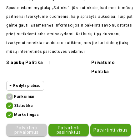
Spustelėdami mygtuką „Sutinku“, jūs sutinkate, kad mes ir mūsų
partneriai tvarkytume duomenis, kaip aprašyta aukščiau. Taip pat
galite gauti išsamesnės informacijos ir pakeisti savo nuostatas
Parduotuvės Informacija

prieš sutikdami arba atsisakydami. Kai kurių tipų duomenų
tvarkymui nereikia naudotojo sutikimo, nes jie turi didelę įtaką
Prekės

mūsų internetinės parduotuvės veikimui.
Mūsų Įmonė

Slapukų Politika
Privatumo
|
Pirkėjų Atsiliepimai

Politika
Rodyti plačiau
Funkciniai
Funkciniai slapukai
Funkciniai
Statistika
Statistikos
Kad svetainę būtų įmanoma naudoti,
Marketingas
slapukai
ekomoto.lt ©
2026
būtinais slapukais aktyvinamos
Marketingo
Patvirtinti
Patvirtinti
Patvirtinti visus
pagrindinės funkcijos. Be šių slapukų
slapukai
privalomus
pasirinktus
svetainė neveiks tinkamai.