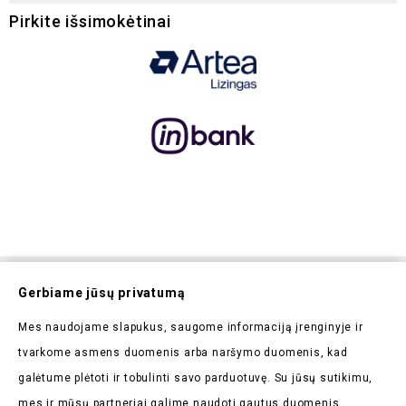
Pirkite išsimokėtinai
Prenumeruokite Mūsų
Gerbiame jūsų privatumą
Naujienlaiškį
Mes naudojame slapukus, saugome informaciją įrenginyje ir
Pirmieji sužinokite apie mūsų naujienas bei taikomas
tvarkome asmens duomenis arba naršymo duomenis, kad
akcijas
galėtume plėtoti ir tobulinti savo parduotuvę. Su jūsų sutikimu,
mes ir mūsų partneriai galime naudoti gautus duomenis.