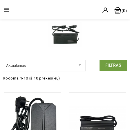

(0)

FILTRAS
Aktualumas
Rodoma 1-10 iš 10 prekės(-ių)