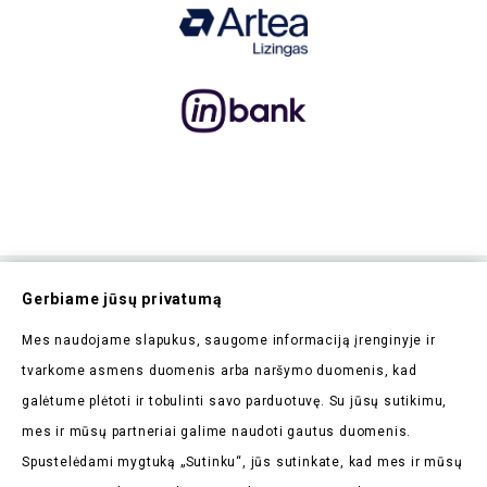
Prenumeruokite Mūsų
Gerbiame jūsų privatumą
Naujienlaiškį
Mes naudojame slapukus, saugome informaciją įrenginyje ir
Pirmieji sužinokite apie mūsų naujienas bei taikomas
tvarkome asmens duomenis arba naršymo duomenis, kad
akcijas
galėtume plėtoti ir tobulinti savo parduotuvę. Su jūsų sutikimu,
mes ir mūsų partneriai galime naudoti gautus duomenis.
Spustelėdami mygtuką „Sutinku“, jūs sutinkate, kad mes ir mūsų