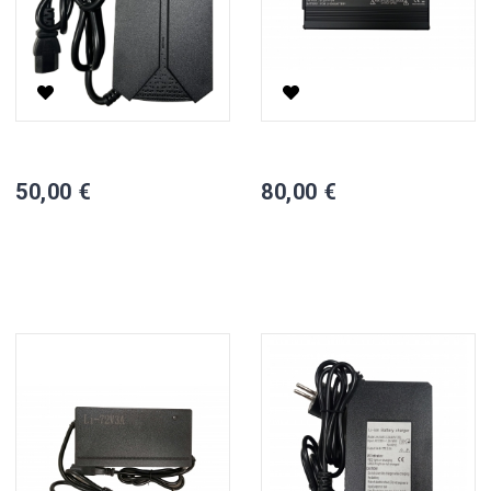
60V 3A Li-Ion Įkrovėjas Elektriniam Motoroleriui
60V 6A Li-Ion Įkrovėjas Elektri
50,00 €
80,00 €
Į KREPŠELĮ
Į KREPŠELĮ


Turime
Turime