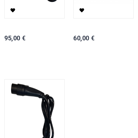
60V8A AC Įkrovėjas Elektriniam Mini Auto J4
72V 3A AC Įkrovėjas Elektrinia
95,00 €
60,00 €
Į KREPŠELĮ
Į KREPŠELĮ

Yra sandėlyje,
Turime

pristatymas 1-2 d.d.