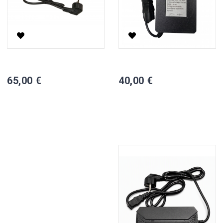
72V 3A Li-Ion Įkrovėjas Elektriniam Motoroleriui
48V 3A Li-Ion Įkrovėjas Elektri
65,00 €
40,00 €
Į KREPŠELĮ
Į KREPŠELĮ
Yra sandėlyje,

Turime

pristatymas 1-2 d.d.