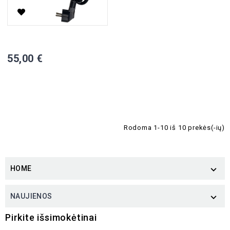
60V AC Įkrovėjas Elektriniam Triračiui Polaris
55,00 €
Į KREPŠELĮ

Turime
Rodoma 1-10 iš 10 prekės(-ių)
HOME

NAUJIENOS

Pirkite išsimokėtinai