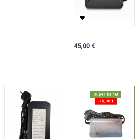
60V 3A AC Įkrovėjas Elektrinia
45,00 €
Į KREPŠELĮ

Turime
Super kaina!
-15,00 €