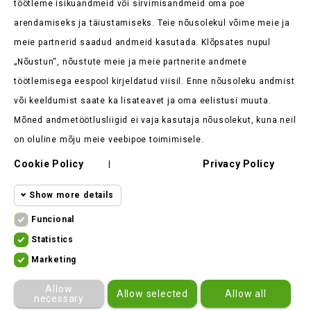
töötleme isikuandmeid või sirvimisandmeid oma poe
arendamiseks ja täiustamiseks. Teie nõusolekul võime meie ja
meie partnerid saadud andmeid kasutada. Klõpsates nupul
„Nõustun“, nõustute meie ja meie partnerite andmete
Kaupluse Teave

töötlemisega eespool kirjeldatud viisil. Enne nõusoleku andmist
või keeldumist saate ka lisateavet ja oma eelistusi muuta.
Tooted

Mõned andmetöötlusliigid ei vaja kasutaja nõusolekut, kuna neil
Meie Ettevõte

on oluline mõju meie veebipoe toimimisele.
Klient Ütleb

Cookie Policy
Privacy Policy
|
Show more details
Funcional
Funcional cookies
Funcional
Statistics
Statistics
Required and HttpOnly cookies - Session
Marketing
cookies
ekomoto.lt ©
2026
cookies required for browsing the website
Marketing
Allow
Allow selected
Allow all
and using it's basic funcions. This
cookies
necessary