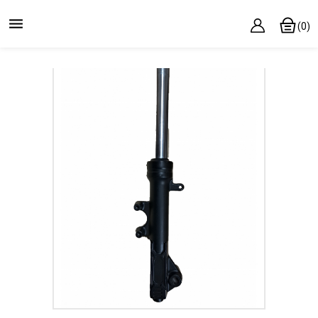

(0)