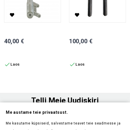
Esipidur CP-1, Vasak Pool
Polaris Esiamortisaatorite Paa
Hind
Hind
40,00 €
100,00 €
LISA OSTUKORVI
LISA OSTUKORVI


Laos
Laos
Telli Meie Uudiskiri
Me austame teie privaatsust.
Ole esimene, kes saab teada meie uudistest ja kehtivatest
sooduspakkumistest
Me kasutame küpsiseid, salvestame teavet teie seadmesse ja