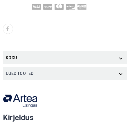
KODU

UUED TOOTED

Kirjeldus