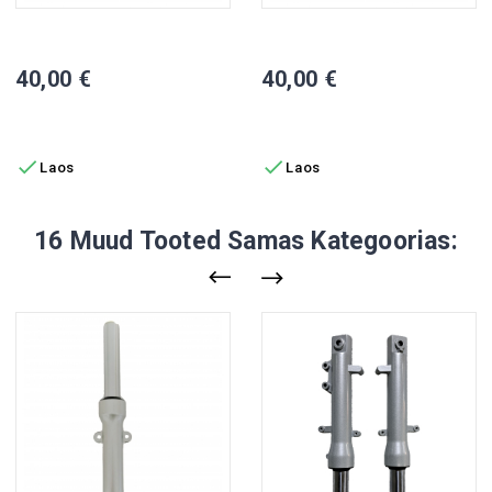
Eesmine Sadul, M8
Esipidur, Vasak Pool, M8
Hind
Hind
40,00 €
40,00 €
LISA OSTUKORVI
LISA OSTUKORVI


Laos
Laos
16 Muud Tooted Samas Kategoorias: