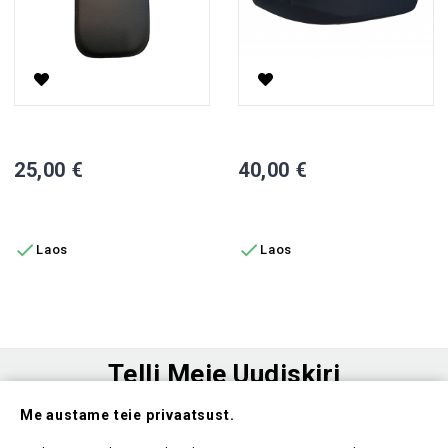
Kokkupandav Iste A6
Juhi-/kaassõitja Iste, M8
Hind
Hind
25,00 €
40,00 €
LISA OSTUKORVI
LISA OSTUKORVI


Laos
Laos
Telli Meie Uudiskiri
Me austame teie privaatsust.
Ole esimene, kes saab teada meie uudistest ja kehtivatest
sooduspakkumistest