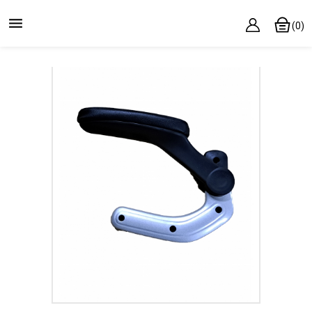

(0)