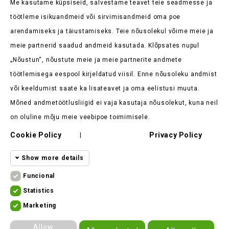
Me kasutame küpsiseid, salvestame teavet teie seadmesse ja
töötleme isikuandmeid või sirvimisandmeid oma poe
arendamiseks ja täiustamiseks. Teie nõusolekul võime meie ja
meie partnerid saadud andmeid kasutada. Klõpsates nupul
„Nõustun“, nõustute meie ja meie partnerite andmete
Kaupluse Teave

töötlemisega eespool kirjeldatud viisil. Enne nõusoleku andmist
või keeldumist saate ka lisateavet ja oma eelistusi muuta.
Tooted

Mõned andmetöötlusliigid ei vaja kasutaja nõusolekut, kuna neil
Meie Ettevõte

on oluline mõju meie veebipoe toimimisele.
Klient Ütleb

Cookie Policy
Privacy Policy
|
Show more details
Funcional
Funcional cookies
Funcional
Statistics
Statistics
Required and HttpOnly cookies - Session
Marketing
cookies
ekomoto.lt ©
2026
cookies required for browsing the website
Marketing
Allow