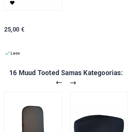
VISTA Käetugi, Parem
Hind
25,00 €
LISA OSTUKORVI

Laos
16 Muud Tooted Samas Kategoorias: