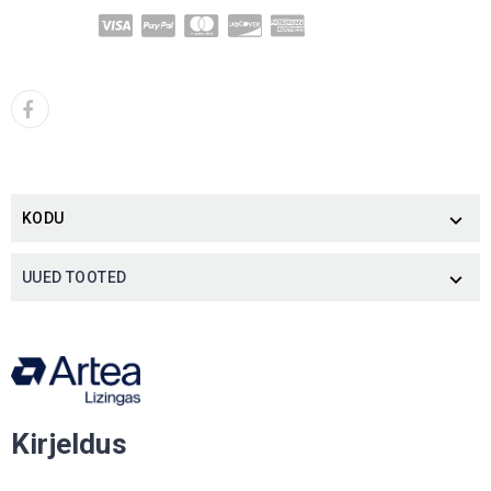
KODU

UUED TOOTED

Kirjeldus