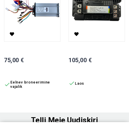
1500 W Kontroller Elektrilisele Tõukerattale YHZ
2000 W Kontroller Elektrilisel
Hind
Hind
75,00 €
105,00 €
LISA OSTUKORVI
LISA OSTUKORVI
Eelnev broneerimine

Laos

vajalik
Telli Meie Uudiskiri