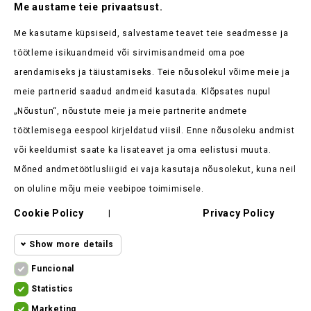
Me austame teie privaatsust.
Ole esimene, kes saab teada meie uudistest ja kehtivatest
sooduspakkumistest
Me kasutame küpsiseid, salvestame teavet teie seadmesse ja
töötleme isikuandmeid või sirvimisandmeid oma poe
arendamiseks ja täiustamiseks. Teie nõusolekul võime meie ja
meie partnerid saadud andmeid kasutada. Klõpsates nupul
„Nõustun“, nõustute meie ja meie partnerite andmete
Kaupluse Teave

töötlemisega eespool kirjeldatud viisil. Enne nõusoleku andmist
või keeldumist saate ka lisateavet ja oma eelistusi muuta.
Tooted

Mõned andmetöötlusliigid ei vaja kasutaja nõusolekut, kuna neil
Meie Ettevõte

on oluline mõju meie veebipoe toimimisele.
Cookie Policy
Privacy Policy
Klient Ütleb

|
Show more details
Funcional
Funcional cookies
Funcional
Statistics
Statistics
Required and HttpOnly cookies - Session
Marketing