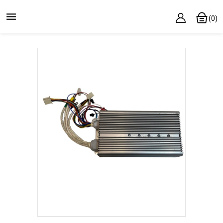

(0)