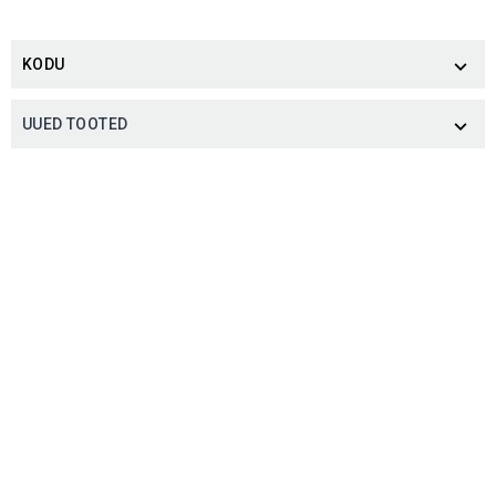
KODU

UUED TOOTED
