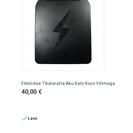
Elektrilise Tõukeratta Aku Kate Koos Võtmega
Hind
40,00 €
LISA OSTUKORVI

Laos