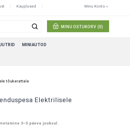
ust
Kauplused
Minu Konto

MINU OSTUKORV
(0)
KUUTRID
MINIAUTOD
ele tõukerattale
enduspesa Elektrilisele
metamine 3–5 päeva jooksul.