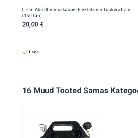
Li-Ion Aku Ühenduskaabel Elektrilisele Tõukerattale
(150 Cm)
Hind
20,00 €
LISA OSTUKORVI

Laos
16 Muud Tooted Samas Kategoo