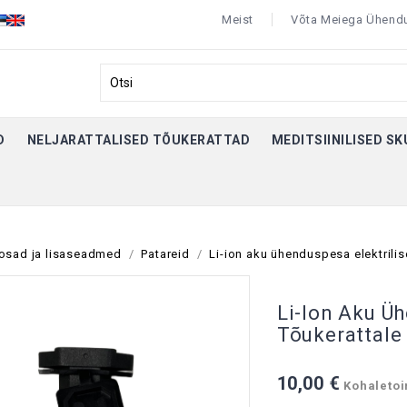
Meist
Võta Meiega Ühend
D
NELJARATTALISED TÕUKERATTAD
MEDITSIINILISED S
osad ja lisaseadmed
Patareid
Li-ion aku ühenduspesa elektrilis
Li-Ion Aku Üh
Tõukerattale
10,00 €
Kohaletoi