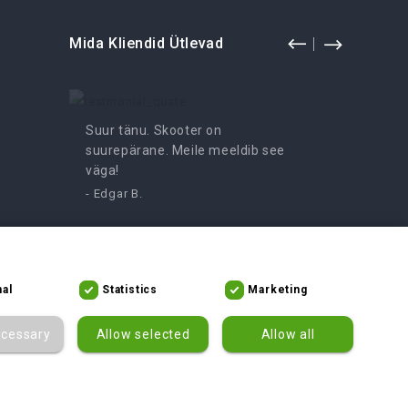
Mida Kliendid Ütlevad
Suur tänu. Skooter on
Lõbus k
suurepärane. Meile meeldib see
väga.
väga!
- Irutė
- Edgar B.
Hämmastav mopeed, me ei saa
al
Statistics
Marketing
sellest küllalt. Soovitame seda
kindlasti!
ecessary
Allow selected
Allow all
- Asta V.