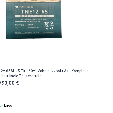
LIS

La
12V 65AH (5 Tk - 60V) Vahelduvvoolu Aku Komplekt
Elektrilisele Tõukerattale
Hind
790,00 €
LISA OSTUKORVI

Laos