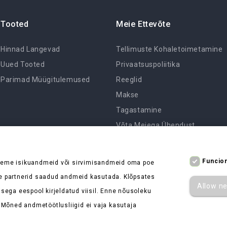
Tooted
Meie Ettevõte
Hinnad Langevad
Tellimuste Kohaletoimetamine
Uued Tooted
Privaatsuspoliitika
Parimad Müügitulemused
Reeglid
Makse
Tagastamine
Võta Meiega Ühendust
Sisukaart
Kauplused
Funcion
leme isikuandmeid või sirvimisandmeid oma poe
e partnerid saadud andmeid kasutada. Klõpsates
Allow n
sega eespool kirjeldatud viisil. Enne nõusoleku
 Mõned andmetöötlusliigid ei vaja kasutaja