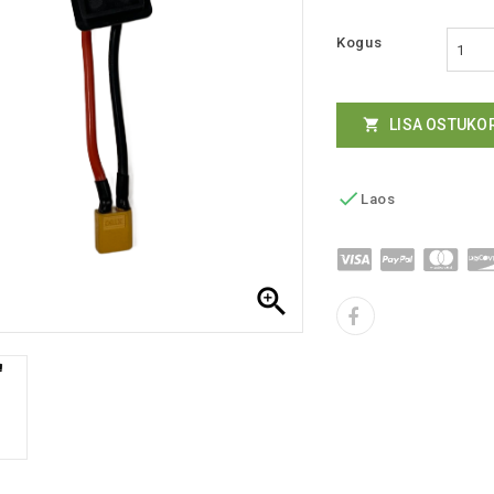
Kogus
LISA OSTUKO


Laos
