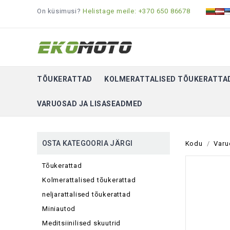
On küsimusi?
Helistage meile: +370 650 86678
TÕUKERATTAD
KOLMERATTALISED TÕUKERATTA
VARUOSAD JA LISASEADMED
OSTA KATEGOORIA JÄRGI
Kodu
Varu
Tõukerattad
Kolmerattalised tõukerattad
neljarattalised tõukerattad
Miniautod
Meditsiinilised skuutrid