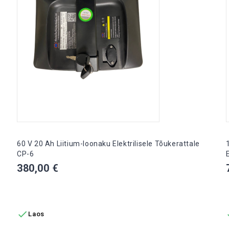
60 V 20 Ah Liitium-Ioonaku Elektrilisele Tõukerattale
CP-6
Hind
380,00 €
LISA OSTUKORVI

Laos