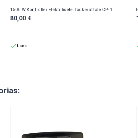
1500 W Kontroller Elektrilisele Tõukerattale CP-1
Hind
80,00 €
LISA OSTUKORVI

Laos
rias: