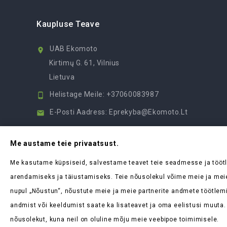
Kaupluse Teave
UAB Ekomoto

Kirtimų G. 61, Vilnius
Lietuva
Helistage Meile:
+37060083987

E-Posti Aadress:
Eprekyba@ekomoto.lt

Me austame teie privaatsust.
Me kasutame küpsiseid, salvestame teavet teie seadmesse ja tööt
arendamiseks ja täiustamiseks. Teie nõusolekul võime meie ja mei
nupul „Nõustun“, nõustute meie ja meie partnerite andmete töötlemi
andmist või keeldumist saate ka lisateavet ja oma eelistusi muuta.
nõusolekut, kuna neil on oluline mõju meie veebipoe toimimisele.