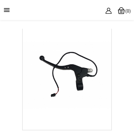

(0)