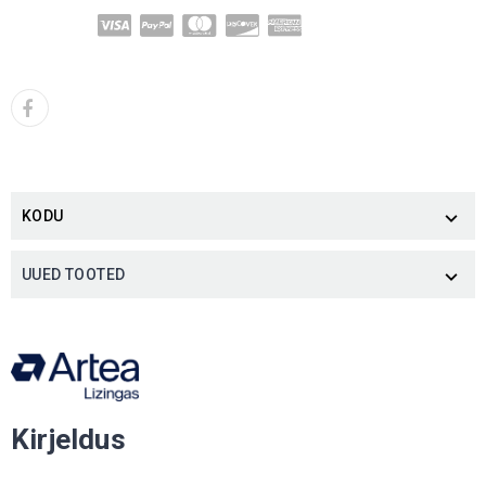
KODU

UUED TOOTED

Kirjeldus