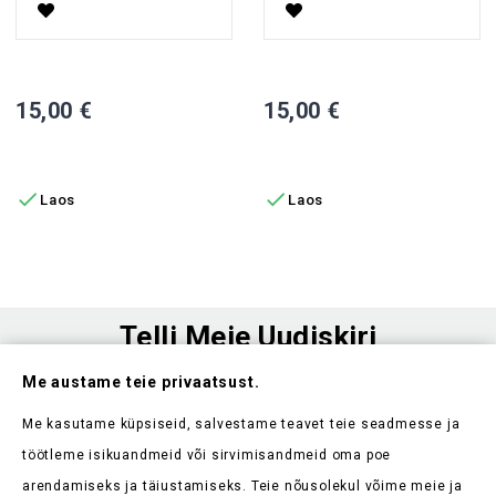
Pidurikang VISTA, Vasak
Piduriketas XD/A6
Hind
Hind
15,00 €
15,00 €
LISA OSTUKORVI
LISA OSTUKORVI


Laos
Laos
Telli Meie Uudiskiri
Me austame teie privaatsust.
Ole esimene, kes saab teada meie uudistest ja kehtivatest
sooduspakkumistest
Me kasutame küpsiseid, salvestame teavet teie seadmesse ja
töötleme isikuandmeid või sirvimisandmeid oma poe
arendamiseks ja täiustamiseks. Teie nõusolekul võime meie ja