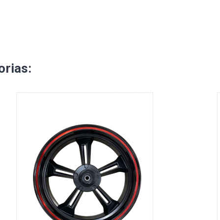
rias: