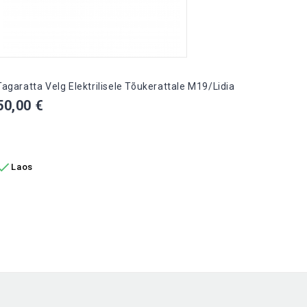
Tagaratta Velg Elektrilisele Tõukerattale M19/Lidia
225/40
3, CP-
Hind
50,00 €
Hind
65,0
LISA OSTUKORVI
LIS

Laos

La