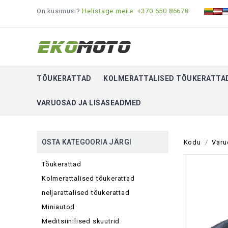
On küsimusi?
Helistage meile: +370 650 86678
TÕUKERATTAD
KOLMERATTALISED TÕUKERATTA
VARUOSAD JA LISASEADMED
OSTA KATEGOORIA JÄRGI
Kodu
Varu
Tõukerattad
Kolmerattalised tõukerattad
neljarattalised tõukerattad
Miniautod
Meditsiinilised skuutrid