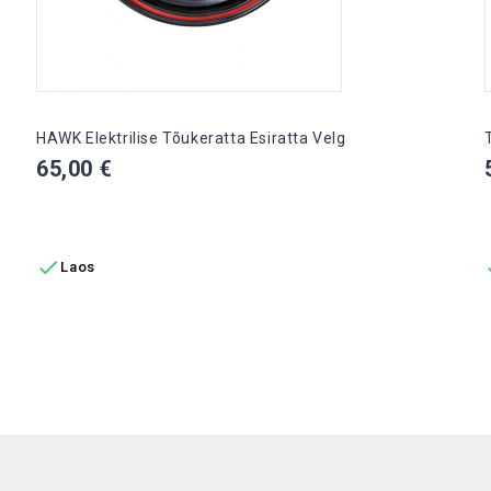
HAWK Elektrilise Tõukeratta Esiratta Velg
Hind
65,00 €
LISA OSTUKORVI

Laos