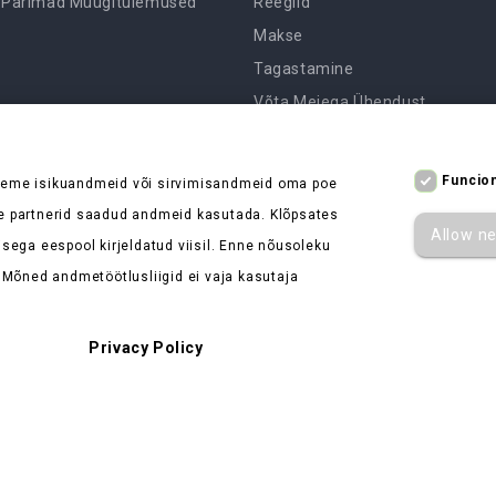
Parimad Müügitulemused
Reeglid
Makse
Tagastamine
Võta Meiega Ühendust
Sisukaart
Kauplused
Funcion
leme isikuandmeid või sirvimisandmeid oma poe
e partnerid saadud andmeid kasutada. Klõpsates
Allow n
sega eespool kirjeldatud viisil. Enne nõusoleku
 Mõned andmetöötlusliigid ei vaja kasutaja
Privacy Policy
 - Session cookies required for browsing the