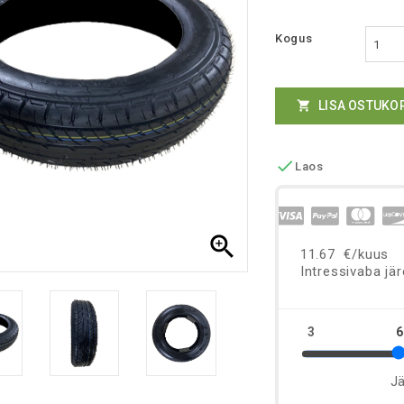
Kogus
LISA OSTUKO


Laos
