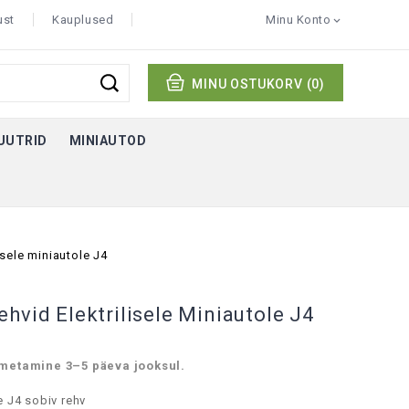
ust
Kauplused
Minu Konto

MINU OSTUKORV
(0)
KUUTRID
MINIAUTOD
isele miniautole J4
hvid Elektrilisele Miniautole J4
metamine 3–5 päeva jooksul.
le J4 sobiv rehv