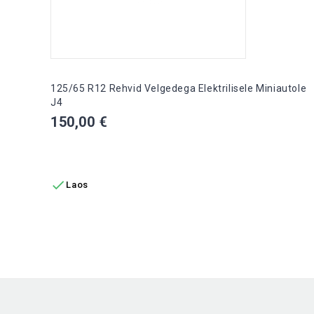
125/65 R12 Rehvid Velgedega Elektrilisele Miniautole
J4
Hind
150,00 €
LISA OSTUKORVI

Laos