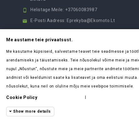
Helistage Meile:
+37060083987

E-Posti Aadress:
Eprekyba@ekomoto.lt

Me austame teie privaatsust.
Me kasutame küpsiseid, salvestame teavet teie seadmesse ja tööt
arendamiseks ja täiustamiseks. Teie nõusolekul võime meie ja mei
nupul „Nõustun“, nõustute meie ja meie partnerite andmete töötlemi
andmist või keeldumist saate ka lisateavet ja oma eelistusi muuta.
nõusolekut, kuna neil on oluline mõju meie veebipoe toimimisele.
Cookie Policy
|
Show more details
Funcional cookies
Funcional
Required and HttpOnly cookies
ekomoto.lt ©
2026