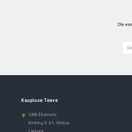
Ole es
Kaupluse Teave
UAB Ekomoto

Kirtimų G. 61, Vilnius
Lietuva