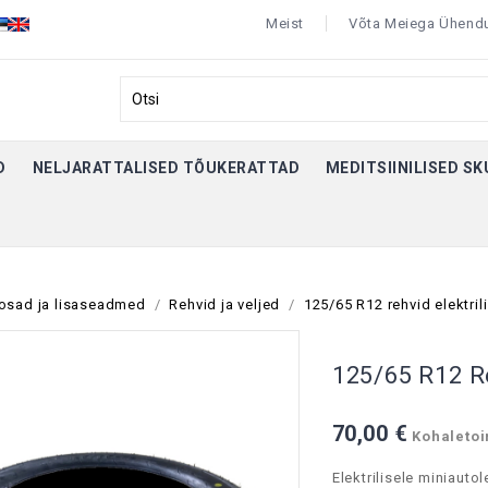
Meist
Võta Meiega Ühend
D
NELJARATTALISED TÕUKERATTAD
MEDITSIINILISED S
osad ja lisaseadmed
Rehvid ja veljed
125/65 R12 rehvid elektril
125/65 R12 Re
70,00 €
Kohaletoi
Elektrilisele miniauto