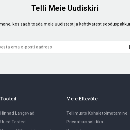
Telli Meie Uudiskiri
imene, kes saab teada meie uudistest ja kehtivatest sooduspakku
Tooted
Meie Ettevõte
Hinnad Langevad
Tellimuste Kohaletoimetamine
Uued Tooted
Privaatsuspoliitika