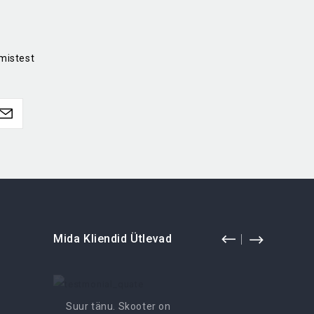
mistest
Mida Kliendid Ütlevad
Suur tänu. Skooter on
Lõbus k