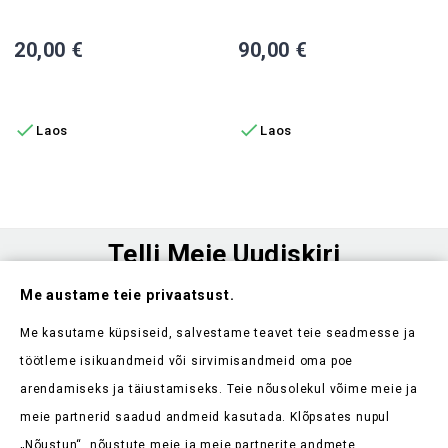
Ekomoto 12 LED-Suunatulelaterna, Ees
Esilatern, Hawk
Hind
Hind
20,00 €
90,00 €
LISA OSTUKORVI
LISA OSTUKORVI


Laos
Laos
Telli Meie Uudiskiri
Me austame teie privaatsust.
Ole esimene, kes saab teada meie uudistest ja kehtivatest
sooduspakkumistest
Me kasutame küpsiseid, salvestame teavet teie seadmesse ja
töötleme isikuandmeid või sirvimisandmeid oma poe
arendamiseks ja täiustamiseks. Teie nõusolekul võime meie ja
meie partnerid saadud andmeid kasutada. Klõpsates nupul
„Nõustun“, nõustute meie ja meie partnerite andmete