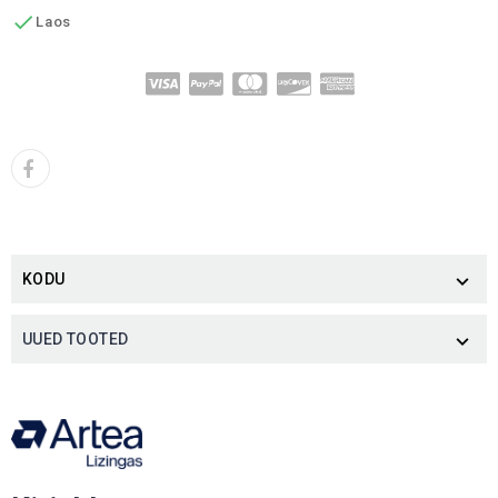

Laos
KODU

UUED TOOTED
