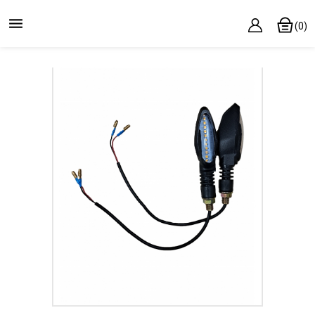

(0)