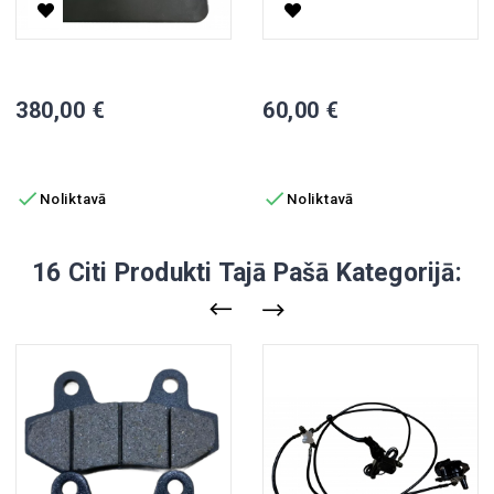
60V 20Ah Li-Ion Akumulators Elektriskajam Skūterim (vertikāls
Bremžu Sistēma CP-3, Kreisā 
Cena
Cena
380,00 €
60,00 €
PIEVIENOT GROZAM
PIEVIENOT GROZAM


Noliktavā
Noliktavā
16 Citi Produkti Tajā Pašā Kategorijā: