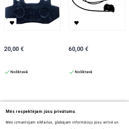
Bremžu Uzlikas J4 Priekšā, 2 Gab.
Bremžu Sistēma CP-3, Kreisā 
Cena
Cena
20,00 €
60,00 €
PIEVIENOT GROZAM
PIEVIENOT GROZAM


Noliktavā
Noliktavā
Abonējiet Mūsu Jaunumrakstu
Mēs respektējam jūsu privātumu.
Uzziniet pirmieji par mūsu jaunumiem un aktuālajām
Mēs izmantojam sīkfailus, glabājam informāciju jūsu ierīcē un
akcijām