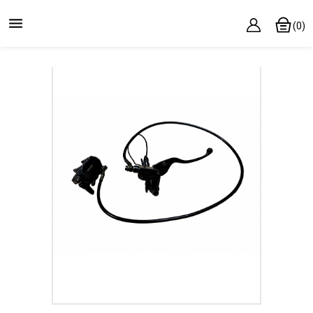

(0)