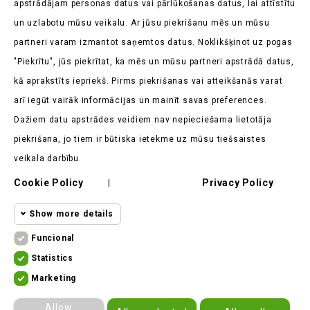
apstrādājam personas datus vai pārlūkošanas datus, lai attīstītu
un uzlabotu mūsu veikalu. Ar jūsu piekrišanu mēs un mūsu
partneri varam izmantot saņemtos datus. Noklikšķinot uz pogas
"Piekrītu", jūs piekrītat, ka mēs un mūsu partneri apstrādā datus,
kā aprakstīts iepriekš. Pirms piekrišanas vai atteikšanās varat
Veikala Informācija

arī iegūt vairāk informācijas un mainīt savas preferences.
Dažiem datu apstrādes veidiem nav nepieciešama lietotāja
Produkti

piekrišana, jo tiem ir būtiska ietekme uz mūsu tiešsaistes
Mūsu Uzņēmums

veikala darbību.
Klients Saka

Cookie Policy
Privacy Policy
|
Show more details
Funcional
Funcional cookies
Funcional
Statistics
Statistics
Required and HttpOnly cookies - Session
Marketing
cookies
ekomoto.lt ©
2026
cookies required for browsing the website
Marketing
Allow