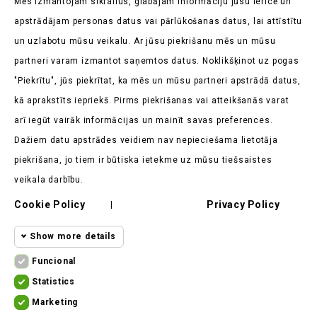
Mēs izmantojam sīkfailus, glabājam informāciju jūsu ierīcē un
akcijām
apstrādājam personas datus vai pārlūkošanas datus, lai attīstītu
un uzlabotu mūsu veikalu. Ar jūsu piekrišanu mēs un mūsu
partneri varam izmantot saņemtos datus. Noklikšķinot uz pogas
"Piekrītu", jūs piekrītat, ka mēs un mūsu partneri apstrādā datus,
kā aprakstīts iepriekš. Pirms piekrišanas vai atteikšanās varat
Veikala Informācija

arī iegūt vairāk informācijas un mainīt savas preferences.
Dažiem datu apstrādes veidiem nav nepieciešama lietotāja
Produkti

piekrišana, jo tiem ir būtiska ietekme uz mūsu tiešsaistes
Mūsu Uzņēmums

veikala darbību.
Cookie Policy
Privacy Policy
Klients Saka

|
Show more details
Funcional
Funcional cookies
Funcional
Statistics
Statistics
Required and HttpOnly cookies - Session
Marketing
cookies