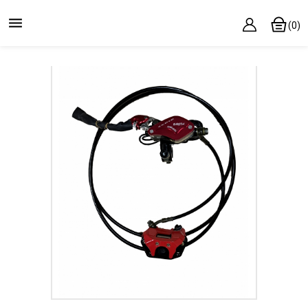

(0)