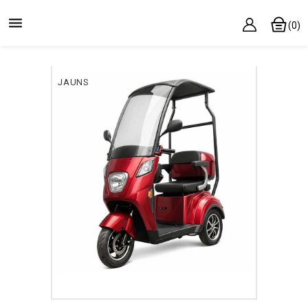

(0)
JAUNS