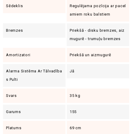
Sēdeklis
Regulējama pozīcija ar pacel
amiem roku balstiem
Bremzes
Priekšā - disku bremzes, aiz
mugurē - trumuļu bremzes
Amortizatori
Priekšā un aizmugurē
Alarma Sistēma Ar Tālvadība
Jā
S Pulti
Svars
35 kg
Garums
155
Platums
69 cm