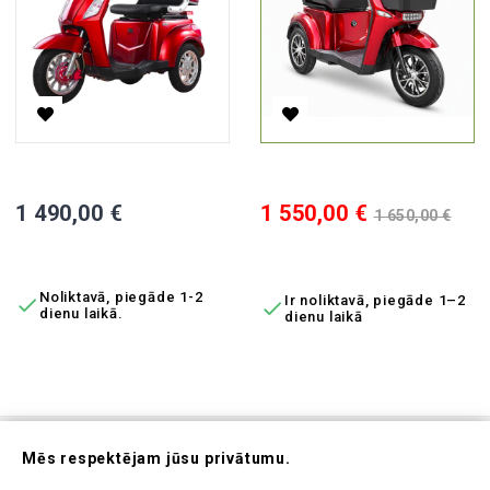
Elektriskais Triratis Vista-1M, 1000 W, AC, EEC
Elektriskais Tricikls BN022-4, 
Cena
Cena
Standarta
1 490,00 €
1 550,00 €
1 650,00 €
cena
PIEVIENOT GROZAM
PIEVIENOT GROZAM
Noliktavā, piegāde 1-2
Ir noliktavā, piegāde 1–2


dienu laikā.
dienu laikā
Abonējiet Mūsu Jaunumrakstu
Mēs respektējam jūsu privātumu.