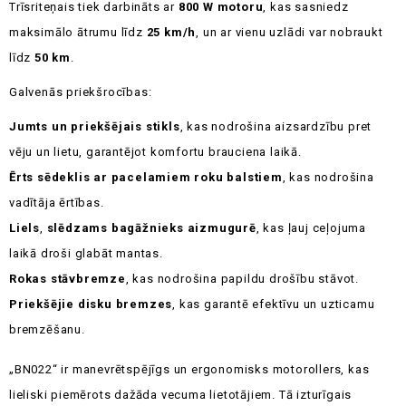
Trīsriteņais tiek darbināts ar
800 W motoru
, kas sasniedz
maksimālo ātrumu līdz
25 km/h
, un ar vienu uzlādi var nobraukt
līdz
50 km
.
Galvenās priekšrocības:
Jumts un priekšējais stikls
, kas nodrošina aizsardzību pret
vēju un lietu, garantējot komfortu brauciena laikā.
Ērts sēdeklis ar pacelamiem roku balstiem
, kas nodrošina
vadītāja ērtības.
Liels
,
slēdzams bagāžnieks aizmugurē
, kas ļauj ceļojuma
laikā droši glabāt mantas.
Rokas stāvbremze
, kas nodrošina papildu drošību stāvot.
Priekšējie disku bremzes
, kas garantē efektīvu un uzticamu
bremzēšanu.
„BN022“ ir manevrētspējīgs un ergonomisks motorollers, kas
lieliski piemērots dažāda vecuma lietotājiem. Tā izturīgais