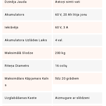
Dzinēja Jauda
Astoņi simti vati
Akumulators
60 V, 20 Ah litija jonu
Iekrāvējs
60 V, 3 A
Akumulatora Uzlādes Laiks
4 val.
Maksimālā Slodze
200 kg
Riteņa Diametrs
16 colių
Maksimālais Kāpjamais Kaln
līdz 20 grādiem
S
Uzglabāšanas Kaste
Aizmugure ar slēdzeni