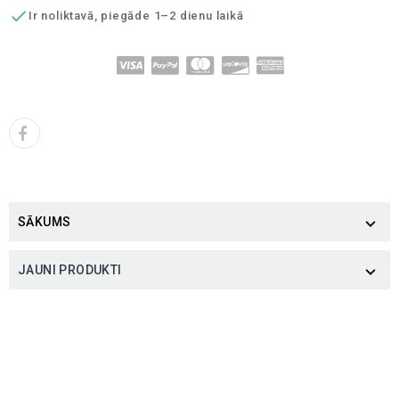

Ir noliktavā, piegāde 1–2 dienu laikā
SĀKUMS

JAUNI PRODUKTI
