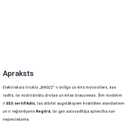
Apraksts
Elektriskais tricikls „BN022“ ir stilīgs un ērts motorollers, kas
radīts, lai nodrošinātu drošas un ērtas braucienas. Šim modelim
ir
EES sertifikāts
, tas atbilst augstākajiem kvalitātes standartiem
un ir reģistrējams
Regitrā
, lai gan autovadītāja apliecība nav
nepieciešama.