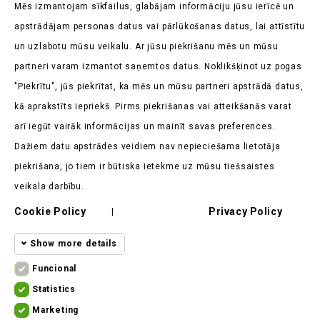
Uzziniet pirmieji par mūsu jaunumiem un aktuālajām
Mēs izmantojam sīkfailus, glabājam informāciju jūsu ierīcē un
akcijām
apstrādājam personas datus vai pārlūkošanas datus, lai attīstītu
un uzlabotu mūsu veikalu. Ar jūsu piekrišanu mēs un mūsu
partneri varam izmantot saņemtos datus. Noklikšķinot uz pogas
"Piekrītu", jūs piekrītat, ka mēs un mūsu partneri apstrādā datus,
kā aprakstīts iepriekš. Pirms piekrišanas vai atteikšanās varat
Veikala Informācija

arī iegūt vairāk informācijas un mainīt savas preferences.
Dažiem datu apstrādes veidiem nav nepieciešama lietotāja
Produkti

piekrišana, jo tiem ir būtiska ietekme uz mūsu tiešsaistes
Mūsu Uzņēmums

veikala darbību.
Cookie Policy
Privacy Policy
Klients Saka

|
Show more details
Funcional
Funcional cookies
Funcional
Statistics
Statistics
Required and HttpOnly cookies - Session
Marketing
cookies