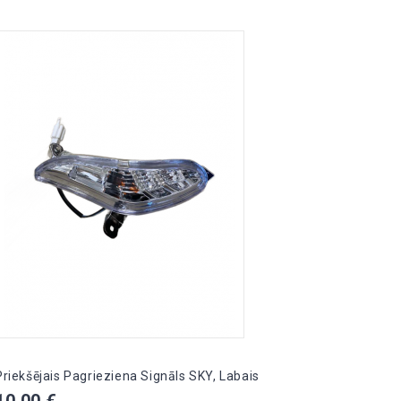
Priekšējais Pagrieziena Signāls SKY, Labais
60V 20
CP-6
Cena
10,00 €