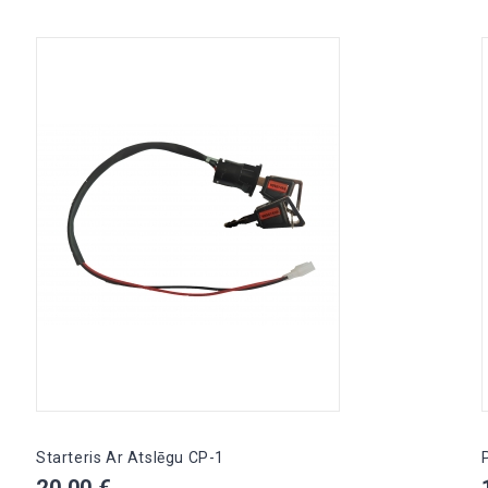
Starteris Ar Atslēgu CP-1
Cena
20,00 €