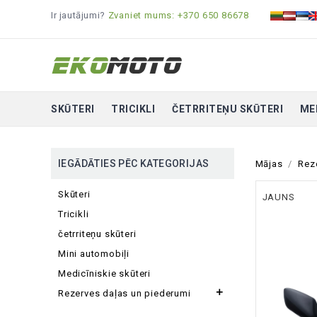
Ir jautājumi?
Zvaniet mums: +370 650 86678
SKŪTERI
TRICIKLI
ČETRRITEŅU SKŪTERI
ME
IEGĀDĀTIES PĒC KATEGORIJAS
Mājas
Rez
Skūteri
JAUNS
Tricikli
četrriteņu skūteri
Mini automobiļi
Medicīniskie skūteri

Rezerves daļas un piederumi