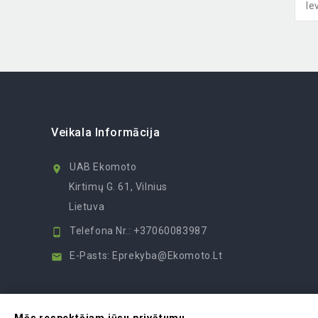
Veikala Informācija
UAB Ekomoto

Kirtimų G. 61, Vilnius
Lietuva
Telefona Nr.:
+37060083987

E-Pasts:
Eprekyba@ekomoto.lt
