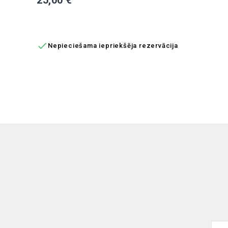
PIEVIENOT GROZAM

Nepieciešama iepriekšēja rezervācija