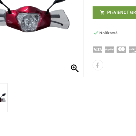
PIEVIENOT G


Noliktavā
