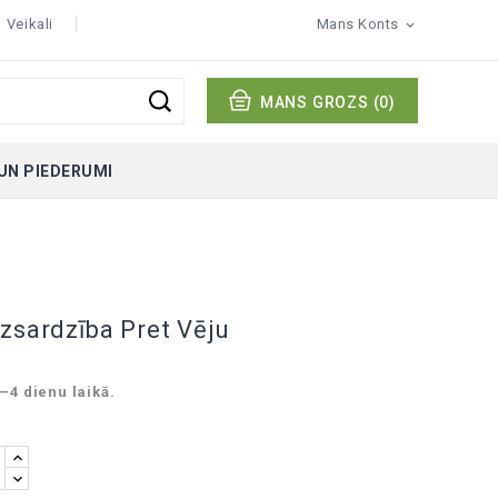
Veikali
Mans Konts

MANS GROZS
(0)
UN PIEDERUMI
zsardzība Pret Vēju
–4 dienu laikā.