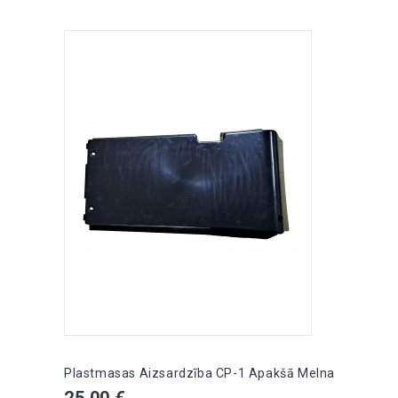
Plastmasas Aizsardzība CP-1 Apakšā Melna
Cena
25,00 €