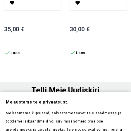
Esilatern, A6/XD
Sisemine Uksekäepide J4, J7
Hind
Hind
35,00 €
30,00 €
LISA OSTUKORVI
LISA OSTUKORVI


Laos
Laos
Telli Meie Uudiskiri
Me austame teie privaatsust.
Ole esimene, kes saab teada meie uudistest ja kehtivatest
sooduspakkumistest
Me kasutame küpsiseid, salvestame teavet teie seadmesse ja
töötleme isikuandmeid või sirvimisandmeid oma poe
arendamiseks ja täiustamiseks. Teie nõusolekul võime meie ja