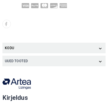
KODU

UUED TOOTED

Kirjeldus