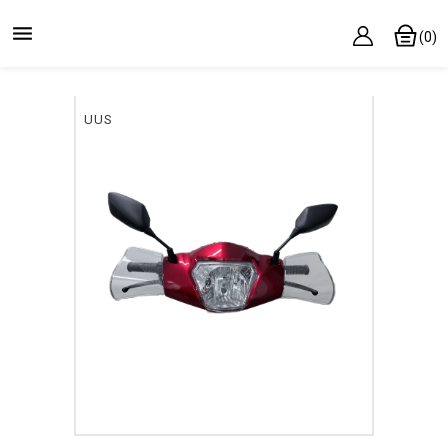

(0)
UUS