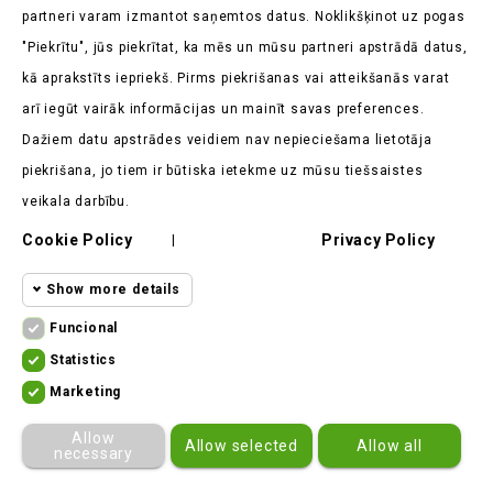
partneri varam izmantot saņemtos datus. Noklikšķinot uz pogas
"Piekrītu", jūs piekrītat, ka mēs un mūsu partneri apstrādā datus,
kā aprakstīts iepriekš. Pirms piekrišanas vai atteikšanās varat
Veikala Informācija

arī iegūt vairāk informācijas un mainīt savas preferences.
Dažiem datu apstrādes veidiem nav nepieciešama lietotāja
Produkti

piekrišana, jo tiem ir būtiska ietekme uz mūsu tiešsaistes
Mūsu Uzņēmums

veikala darbību.
Cookie Policy
Privacy Policy
Klients Saka

|
Show more details
Funcional
Funcional cookies
Funcional
Statistics
Statistics
Required and HttpOnly cookies - Session
Marketing
cookies
ekomoto.lt ©
2026
cookies required for browsing the website
Marketing
Allow
Allow selected
Allow all
and using it's basic funcions. This
cookies
necessary
cookies are required for the website to
Other