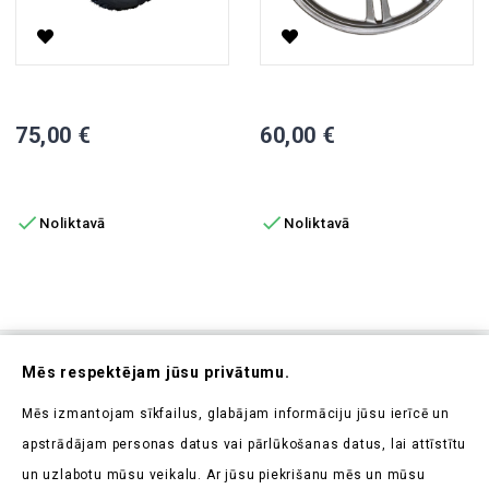
225/40-10 Bezceļu Riepa Elektriskajiem Skūteriem CP-1.6, CP-
Priekšējā Riteņa Loka SKY Ele
Cena
Cena
75,00 €
60,00 €
PIEVIENOT GROZAM
PIEVIENOT GROZAM


Noliktavā
Noliktavā
Abonējiet Mūsu Jaunumrakstu
Mēs respektējam jūsu privātumu.
Uzziniet pirmieji par mūsu jaunumiem un aktuālajām
Mēs izmantojam sīkfailus, glabājam informāciju jūsu ierīcē un
akcijām
apstrādājam personas datus vai pārlūkošanas datus, lai attīstītu
un uzlabotu mūsu veikalu. Ar jūsu piekrišanu mēs un mūsu