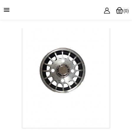

(0)