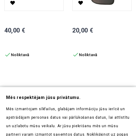
Vadītāja/pasažiera Sēdeklis, M8
Mīkstā Daļa Muguras Atzveltn
Cena
Cena
40,00 €
20,00 €
PIEVIENOT GROZAM
PIEVIENOT GROZAM


Noliktavā
Noliktavā
Abonējiet Mūsu Jaunumrakstu
Mēs respektējam jūsu privātumu.
Uzziniet pirmieji par mūsu jaunumiem un aktuālajām
Mēs izmantojam sīkfailus, glabājam informāciju jūsu ierīcē un
akcijām
apstrādājam personas datus vai pārlūkošanas datus, lai attīstītu
un uzlabotu mūsu veikalu. Ar jūsu piekrišanu mēs un mūsu
partneri varam izmantot saņemtos datus. Noklikšķinot uz pogas