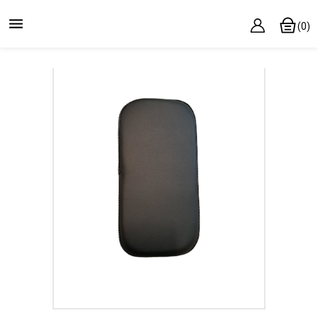

(0)