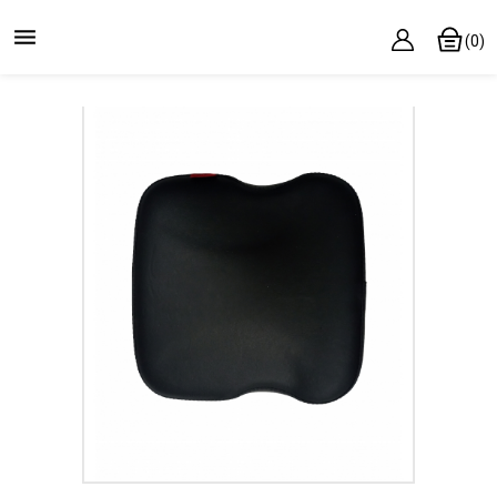

(0)