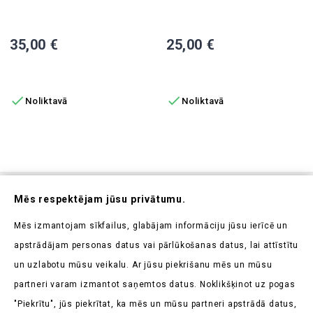
Aizmugurējais Sēdeklis A6
Vadītāja/pasažiera Sēdeklis, 
Cena
Cena
35,00 €
25,00 €
PIEVIENOT GROZAM
PIEVIENOT GROZAM


Noliktavā
Noliktavā
Abonējiet Mūsu Jaunumrakstu
Mēs respektējam jūsu privātumu.
Uzziniet pirmieji par mūsu jaunumiem un aktuālajām
Mēs izmantojam sīkfailus, glabājam informāciju jūsu ierīcē un
akcijām
apstrādājam personas datus vai pārlūkošanas datus, lai attīstītu
un uzlabotu mūsu veikalu. Ar jūsu piekrišanu mēs un mūsu
partneri varam izmantot saņemtos datus. Noklikšķinot uz pogas
"Piekrītu", jūs piekrītat, ka mēs un mūsu partneri apstrādā datus,