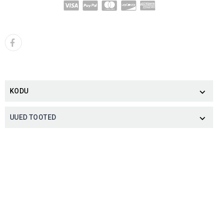
KODU

UUED TOOTED
