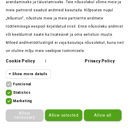
arendamiseks ja täiustamiseks. Teie nõusolekul võime meie ja
meie partnerid saadud andmeid kasutada. Klõpsates nupul
„Nõustun“, nõustute meie ja meie partnerite andmete
Kaupluse Teave

töötlemisega eespool kirjeldatud viisil. Enne nõusoleku andmist
või keeldumist saate ka lisateavet ja oma eelistusi muuta.
Tooted

Mõned andmetöötlusliigid ei vaja kasutaja nõusolekut, kuna neil
Meie Ettevõte

on oluline mõju meie veebipoe toimimisele.
Cookie Policy
Privacy Policy
Klient Ütleb

|
Show more details
Funcional
Funcional cookies
Funcional
Statistics
Statistics
Required and HttpOnly cookies - Session
Marketing
cookies
ekomoto.lt ©
2026
cookies required for browsing the website
Marketing
Allow
Allow selected
Allow all
and using it's basic funcions. This
cookies
necessary
cookies are required for the website to
Other
cookies