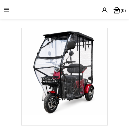

(0)