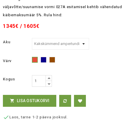
väljavõtte/suunamise vormi 027A esitamisel kehtib vähendatud
käibemaksumäär 5%.
Rula hind:
1345€ / 1605€
Aku
Värv
Sinine
Asjad
Punane
Kogus
LISA OSTUKORVI


Laos, tarne 1-2 päeva jooksul.