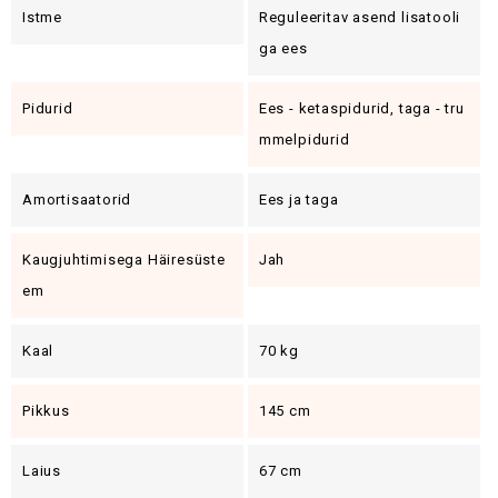
Istme
Reguleeritav asend lisatooli
ga ees
Pidurid
Ees - ketaspidurid, taga - tru
mmelpidurid
Amortisaatorid
Ees ja taga
Kaugjuhtimisega Häiresüste
Jah
Em
Kaal
70 kg
Pikkus
145 cm
Laius
67 cm