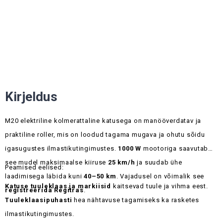
Kirjeldus
M20 elektriline kolmerattaline katusega on manööverdatav ja
praktiline roller, mis on loodud tagama mugava ja ohutu sõidu
igasugustes ilmastikutingimustes.
1000 W
mootoriga saavutab
see mudel maksimaalse kiiruse
25 km/h
ja suudab ühe
Peamised eelised:
laadimisega läbida kuni
40–50 km
. Vajadusel on võimalik see
Katuse tuuleklaas ja markiisid
kaitsevad tuule ja vihma eest.
registreerida Regitras
.
Tuuleklaasipuhasti
hea nähtavuse tagamiseks ka rasketes
ilmastikutingimustes.