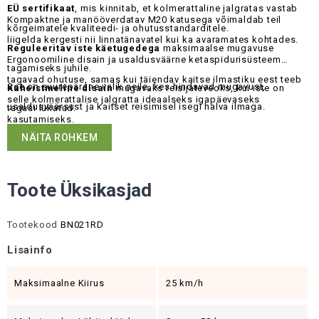
EÜ sertifikaat
, mis kinnitab, et kolmerattaline jalgratas vastab
Kompaktne ja manööverdatav M20 katusega võimaldab teil
kõrgeimatele kvaliteedi- ja ohutusstandarditele.
liigelda kergesti nii linnatänavatel kui ka avaramates kohtades.
Reguleeritav iste käetugedega
maksimaalse mugavuse
Ergonoomiline disain ja usaldusväärne ketaspidurisüsteem
tagamiseks juhile.
tagavad ohutuse, samas kui täiendav kaitse ilmastiku eest teeb
See on suurepärane valik neile, kes hindavad mugavust,
Kaheistmeline disain
mugavaks reisijateveoks, kui iste on
selle kolmerattalise jalgratta ideaalseks igapäevaseks
usaldusväärsust ja kaitset reisimisel isegi halva ilmaga.
tagasi lükatud.
kasutamiseks.
NÄITA ROHKEM
Toote Üksikasjad
Tootekood
BN021RD
Lisainfo
Maksimaalne Kiirus
25 km/h