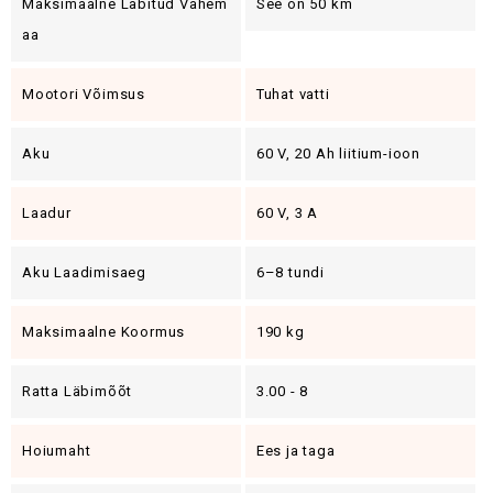
Maksimaalne Läbitud Vahem
See on 50 km
Aa
Mootori Võimsus
Tuhat vatti
Aku
60 V, 20 Ah liitium-ioon
Laadur
60 V, 3 A
Aku Laadimisaeg
6–8 tundi
Maksimaalne Koormus
190 kg
Ratta Läbimõõt
3.00 - 8
Hoiumaht
Ees ja taga