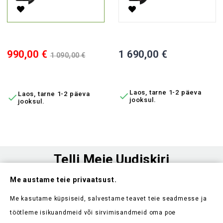
Elektriline Kolmerattaline Jalgratas Lidia, 800 W, AC
Elektriline Triratis Vista-1M, 1
Hind
Tavahind
Hind
990,00 €
1 690,00 €
1 090,00 €
LISA OSTUKORVI
LISA OSTUKORVI
Laos, tarne 1-2 päeva
Laos, tarne 1-2 päeva


jooksul.
jooksul.
Telli Meie Uudiskiri
Me austame teie privaatsust.
Ole esimene, kes saab teada meie uudistest ja kehtivatest
sooduspakkumistest
Me kasutame küpsiseid, salvestame teavet teie seadmesse ja
töötleme isikuandmeid või sirvimisandmeid oma poe