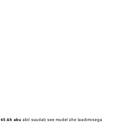
a
65 Ah aku
abil suudab see mudel ühe laadimisega