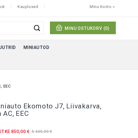
ust
Kauplused
Minu Konto

MINU OSTUKORV
(0)
KUUTRID
MINIAUTOD
C, EEC
iniauto Ekomoto J7, Liivakarva,
h AC, EEC
TKE 850,00 €
5 650,00 €