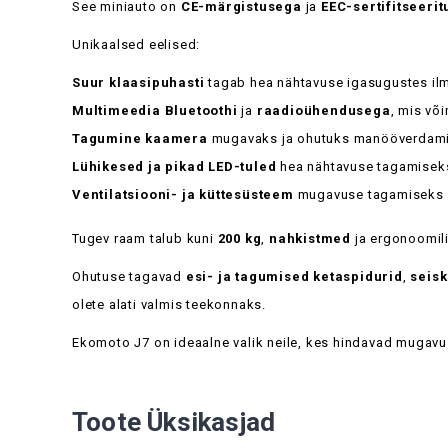
See miniauto on
CE-märgistusega
ja
EEC-sertifitseerit
Unikaalsed eelised:
Suur klaasipuhasti
tagab hea nähtavuse igasugustes ilm
Multimeedia Bluetoothi
ja
raadioühendusega
, mis võ
Tagumine kaamera
mugavaks ja ohutuks manööverdami
Lühikesed ja pikad LED-tuled
hea nähtavuse tagamiseks
Ventilatsiooni- ja küttesüsteem
mugavuse tagamiseks i
Tugev raam talub kuni
200 kg
,
nahkistmed
ja ergonoomili
Ohutuse tagavad
esi- ja tagumised ketaspidurid
,
seis
olete alati valmis teekonnaks.
Ekomoto J7 on ideaalne valik neile, kes hindavad mugavus
Toote Üksikasjad