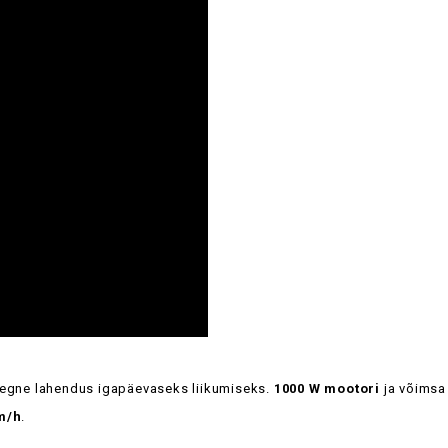
saegne lahendus igapäevaseks liikumiseks.
1000 W mootori
ja võims
m/h
.