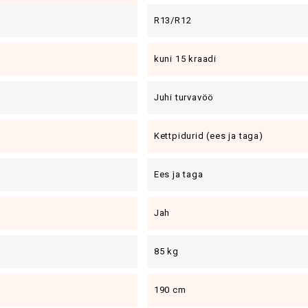
R13/R12
kuni 15 kraadi
Juhi turvavöö
Kettpidurid (ees ja taga)
Ees ja taga
Jah
85 kg
190 cm