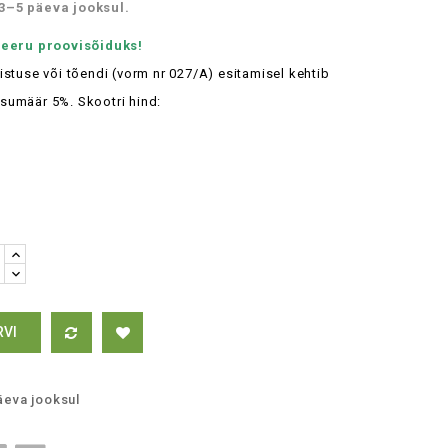
3–5 päeva jooksul.
reeru proovisõiduks!
istuse või
tõendi (vorm nr 027/A) esitamisel kehtib
umäär 5%. Skootri hind:
RVI
äeva jooksul