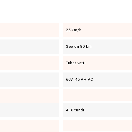
25 km/h
See on 80 km
Tuhat vatti
60V, 45 AH AC
4–6 tundi