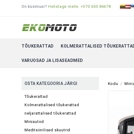
On küsimusi?
Helistage meile: +370 650 86678
TÕUKERATTAD
KOLMERATTALISED TÕUKERATTA
VARUOSAD JA LISASEADMED
OSTA KATEGOORIA JÄRGI
Kodu
Mini
Tõukerattad
Kolmerattalised tõukerattad
neljarattalised tõukerattad
Miniautod
Meditsiinilised skuutrid