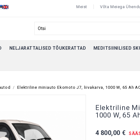
Meist
Võta Meiega Ühend
D
NELJARATTALISED TÕUKERATTAD
MEDITSIINILISED S
autod
Elektriline miniauto Ekomoto J7, liivakarva, 1000 W, 65 Ah A
Elektriline M
1000 W, 65 A
4 800,00 €
SÄÄS