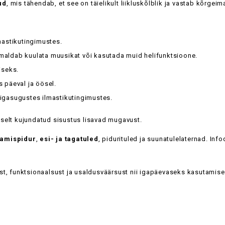
ud
, mis tähendab, et see on täielikult liikluskõlblik ja vastab kõrge
astikutingimustes.
imaldab kuulata muusikat või kasutada muid helifunktsioone.
seks.
 päeval ja öösel.
gasugustes ilmastikutingimustes.
selt kujundatud sisustus lisavad mugavust.
kamispidur
,
esi- ja tagatuled
, pidurituled ja suunatulelaternad. Infod
t, funktsionaalsust ja usaldusväärsust nii igapäevaseks kasutamisek