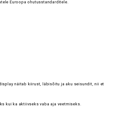
imatele Euroopa ohutusstandarditele.
isplay näitab kiirust, läbisõitu ja aku seisundit, nii et
s kui ka aktiivseks vaba aja veetmiseks.