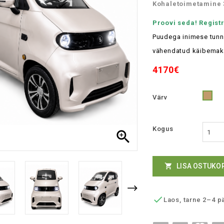
Kohaletoimetamine 
Proovi seda! Regist
Puudega inimese tunn
vähendatud käibemaks
4170€
Värv
Liiv
Kogus

LISA OSTUKO


Laos, tarne 2–4 p