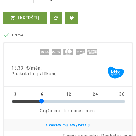
Į KREPŠELĮ


Turime