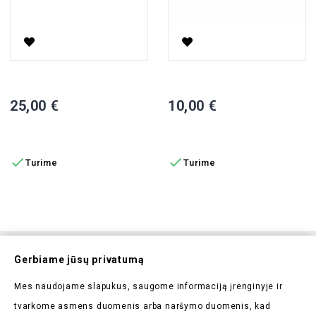
Priekinio Lango Valytuvas J4, J7
Stabžių Kaladėlės Vista-1, 2 Vn
Kaina
Kaina
25,00 €
10,00 €
Į KREPŠELĮ
Į KREPŠELĮ


Turime
Turime
Prenumeruokite Mūsų
Gerbiame jūsų privatumą
Naujienlaiškį
Mes naudojame slapukus, saugome informaciją įrenginyje ir
Pirmieji sužinokite apie mūsų naujienas bei taikomas
tvarkome asmens duomenis arba naršymo duomenis, kad