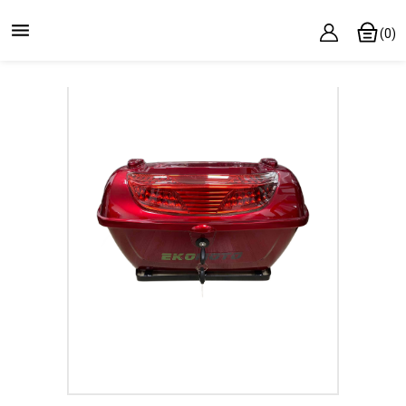

(0)