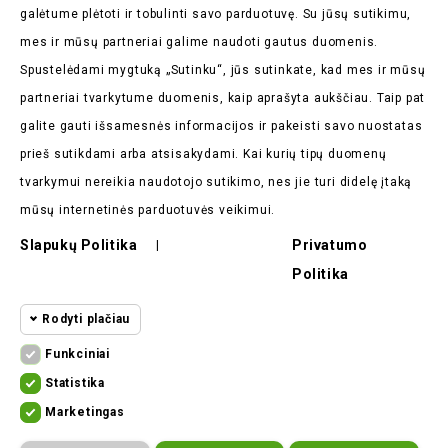
akcijas
galėtume plėtoti ir tobulinti savo parduotuvę. Su jūsų sutikimu,
mes ir mūsų partneriai galime naudoti gautus duomenis.
Spustelėdami mygtuką „Sutinku“, jūs sutinkate, kad mes ir mūsų
partneriai tvarkytume duomenis, kaip aprašyta aukščiau. Taip pat
galite gauti išsamesnės informacijos ir pakeisti savo nuostatas
Parduotuvės Informacija

prieš sutikdami arba atsisakydami. Kai kurių tipų duomenų
tvarkymui nereikia naudotojo sutikimo, nes jie turi didelę įtaką
Prekės

mūsų internetinės parduotuvės veikimui.
Mūsų Įmonė

Slapukų Politika
Privatumo
|
Politika
Pirkėjų Atsiliepimai

Rodyti plačiau
Funkciniai
Funkciniai slapukai
Funkciniai
Statistika
Statistikos
Kad svetainę būtų įmanoma naudoti,
Marketingas
slapukai
ekomoto.lt ©
2026
būtinais slapukais aktyvinamos