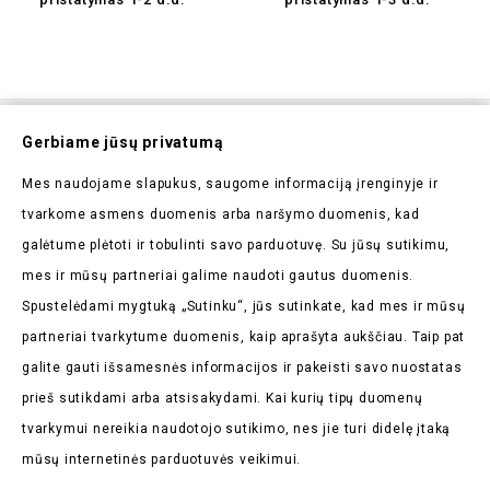
Prenumeruokite Mūsų
Gerbiame jūsų privatumą
Naujienlaiškį
Mes naudojame slapukus, saugome informaciją įrenginyje ir
Pirmieji sužinokite apie mūsų naujienas bei taikomas
tvarkome asmens duomenis arba naršymo duomenis, kad
akcijas
galėtume plėtoti ir tobulinti savo parduotuvę. Su jūsų sutikimu,
mes ir mūsų partneriai galime naudoti gautus duomenis.
Spustelėdami mygtuką „Sutinku“, jūs sutinkate, kad mes ir mūsų
partneriai tvarkytume duomenis, kaip aprašyta aukščiau. Taip pat
galite gauti išsamesnės informacijos ir pakeisti savo nuostatas
Parduotuvės Informacija

prieš sutikdami arba atsisakydami. Kai kurių tipų duomenų
tvarkymui nereikia naudotojo sutikimo, nes jie turi didelę įtaką
Prekės

mūsų internetinės parduotuvės veikimui.
Mūsų Įmonė
