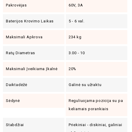
Pakrovėjas
60V, 3A
Baterijos Krovimo Laikas
5 - 6 val.
Maksimali Apkrova
234 kg
Ratų Diametras
3.00 - 10
Maksimali Įveikiama Įkalnė
20%
Daiktadėžė
Galinė su užraktu
Sėdynė
Reguliuojama pozicija su pa
keliamais porankiais
Stabdžiai
Priekiniai - diskiniai, galiniai