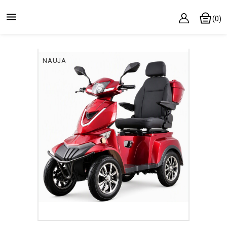

(0)
NAUJA