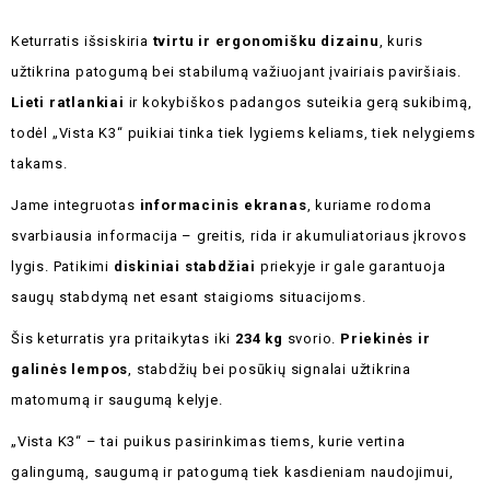
Keturratis išsiskiria
tvirtu ir ergonomišku dizainu
, kuris
užtikrina patogumą bei stabilumą važiuojant įvairiais paviršiais.
Lieti ratlankiai
ir kokybiškos padangos suteikia gerą sukibimą,
todėl „Vista K3“ puikiai tinka tiek lygiems keliams, tiek nelygiems
takams.
Jame integruotas
informacinis ekranas
, kuriame rodoma
svarbiausia informacija – greitis, rida ir akumuliatoriaus įkrovos
lygis. Patikimi
diskiniai stabdžiai
priekyje ir gale garantuoja
saugų stabdymą net esant staigioms situacijoms.
Šis keturratis yra pritaikytas iki
234 kg
svorio.
Priekinės ir
galinės lempos
, stabdžių bei posūkių signalai užtikrina
matomumą ir saugumą kelyje.
„Vista K3“ – tai puikus pasirinkimas tiems, kurie vertina
galingumą, saugumą ir patogumą tiek kasdieniam naudojimui,