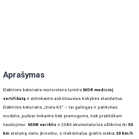
Aprašymas
Elektrinis keturratis motoroleris turintis
MDR medicinį
sertifikatą
ir atitinkantis aukščiausius kokybės standartus.
Elektrinis keturratis „Vista K3“ – tai galingas ir patikimas
modelis, puikiai tinkantis tiek pramogoms, tiek praktiškam
naudojimui.
650W variklis
ir 20Ah akumuliatorius užtikrina iki
50
km
atstumą vienu įkrovimu, o maksimalus greitis siekia
20 km/h
.