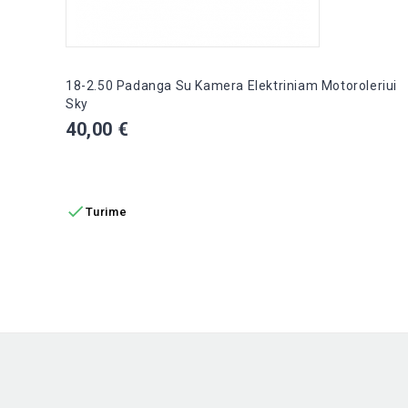
18-2.50 Padanga Su Kamera Elektriniam Motoroleriui
Sky
Kaina
40,00 €
Į KREPŠELĮ

Turime