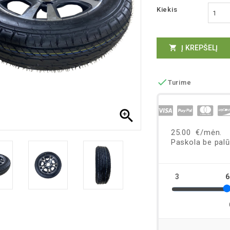
Kiekis
Į KREPŠELĮ


Turime
