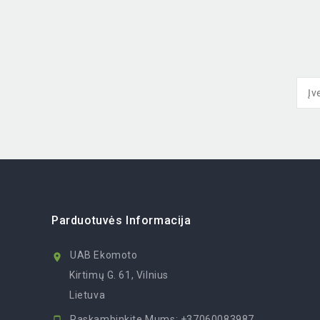
Parduotuvės Informacija
UAB Ekomoto

Kirtimų G. 61, Vilnius
Lietuva
Paskambinkite Mums:
+37060083987