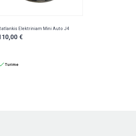
Ratlankis Elektriniam Mini Auto J4
Prieki
Kaina
Kain
110,00 €
50,0
Į KREPŠELĮ
Į K


Turime
Tur