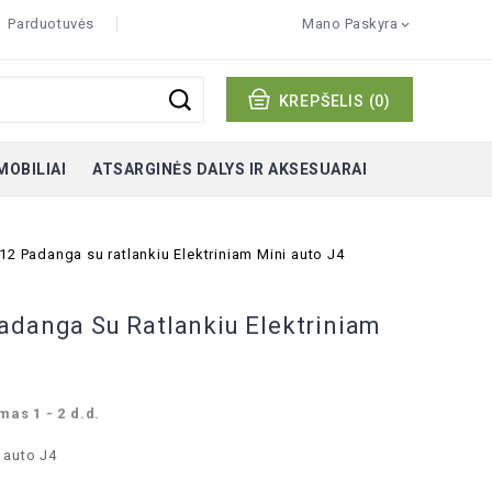
Parduotuvės
Mano Paskyra

KREPŠELIS
(0)
MOBILIAI
ATSARGINĖS DALYS IR AKSESUARAI
12 Padanga su ratlankiu Elektriniam Mini auto J4
adanga Su Ratlankiu Elektriniam
mas 1 - 2 d.d.
 auto J4