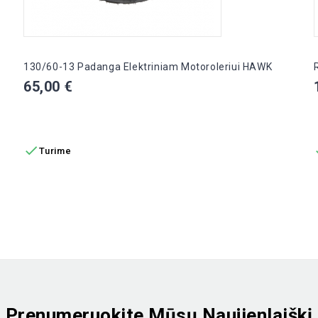
130/60-13 Padanga Elektriniam Motoroleriui HAWK
Kaina
65,00 €
Į KREPŠELĮ

Turime
Prenumeruokite Mūsų Naujienlaiškį