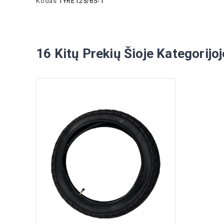
Kodas
TYRE125/65-1
16 Kitų Prekių Šioje Kategorijoj