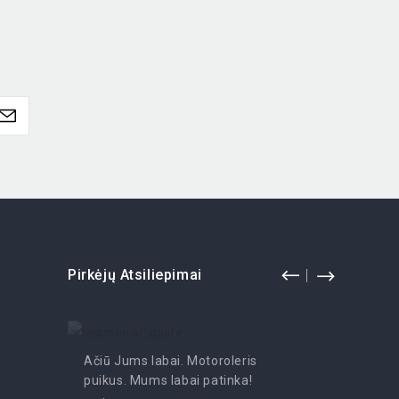
Pirkėjų Atsiliepimai
Ačiū Jums labai. Motoroleris
Pramoga
puikus. Mums labai patinka!
- Irutė