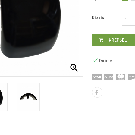
Kiekis
Į KREPŠELĮ


Turime
