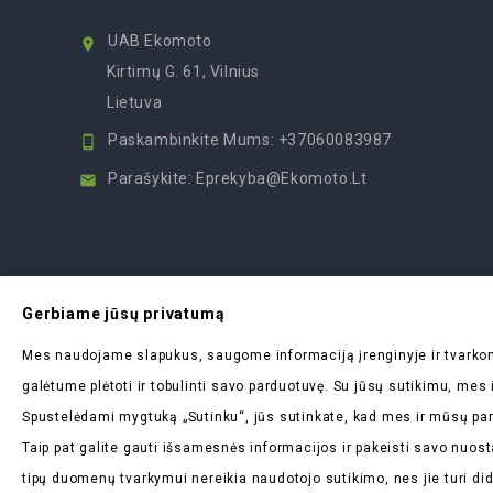
UAB Ekomoto

Kirtimų G. 61, Vilnius
Lietuva
Paskambinkite Mums:
+37060083987

Parašykite:
Eprekyba@ekomoto.lt

Gerbiame jūsų privatumą
Mes naudojame slapukus, saugome informaciją įrenginyje ir tvar
galėtume plėtoti ir tobulinti savo parduotuvę. Su jūsų sutikimu, me
Spustelėdami mygtuką „Sutinku“, jūs sutinkate, kad mes ir mūsų par
Taip pat galite gauti išsamesnės informacijos ir pakeisti savo nuost
tipų duomenų tvarkymui nereikia naudotojo sutikimo, nes jie turi di