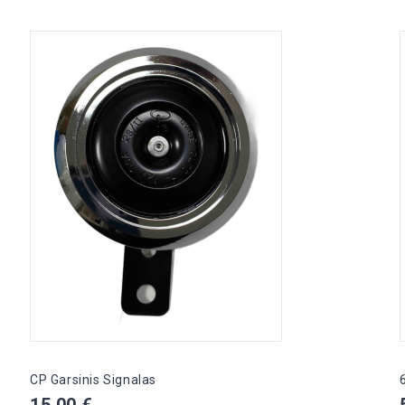
CP Garsinis Signalas
Kaina
15,00 €