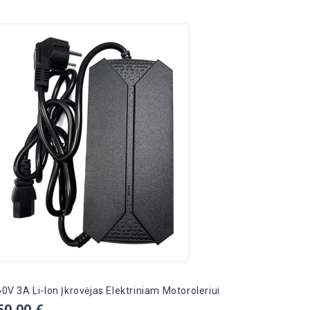
60V 3A Li-Ion Įkrovėjas Elektriniam Motoroleriui
Spido
Kaina
Kain
50,00 €
55,0