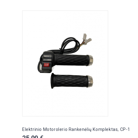
Elektrinio Motorolerio Rankenėlių Komplektas, CP-1
Kaina
25,00 €