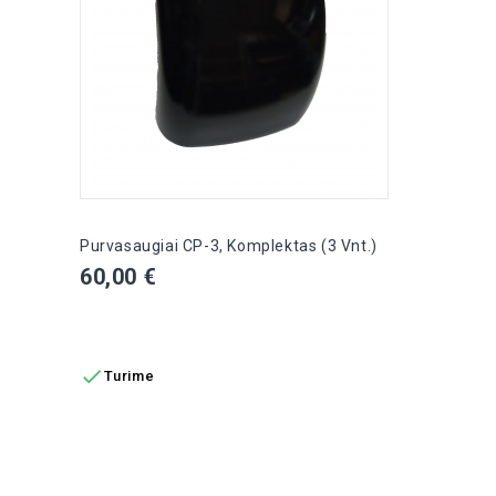
Purvasaugiai CP-3, Komplektas (3 Vnt.)
Kaina
60,00 €
Į KREPŠELĮ

Turime