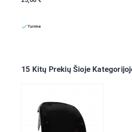
Į KREPŠELĮ

Turime
15 Kitų Prekių Šioje Kategorijoj