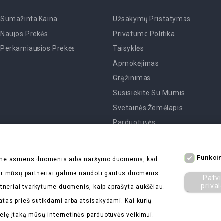
Sumažinta Kaina
Užsakymų Pristatymas
Naujos Prekės
Privatumo Politika
Perkamiausios Prekės
Taisyklės
Apmokėjimas
Grąžinimas
Susisiekite Su Mumis
Svetainės Žemėlapis
Parduotuvės
Funkcin
kome asmens duomenis arba naršymo duomenis, kad
s ir mūsų partneriai galime naudoti gautus duomenis.
Patvi
priva
tneriai tvarkytume duomenis, kaip aprašyta aukščiau.
atas prieš sutikdami arba atsisakydami. Kai kurių
delę įtaką mūsų internetinės parduotuvės veikimui.