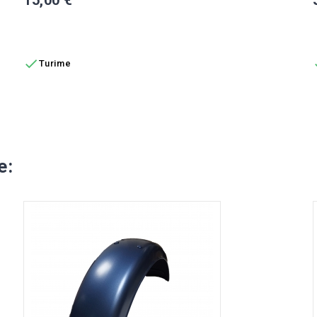
Į KREPŠELĮ

Turime
e: