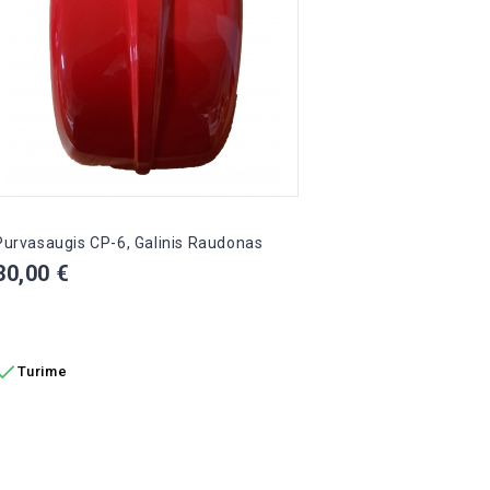
Purvasaugis CP-6, Galinis Raudonas
Kaina
30,00 €
Į KREPŠELĮ

Turime