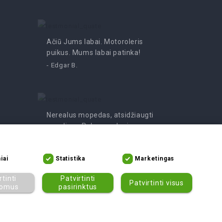
Ačiū Jums labai. Motoroleris
Pramoga
puikus. Mums labai patinka!
- Irutė
- Edgar B.
Nerealus mopedas, atsidžiaugti
negalime. Rekomenduojame
tikrai!
- Asta V.
iai
Statistika
Marketingas
rtinti
Patvirtinti
Patvirtinti visus
lomus
pasirinktus