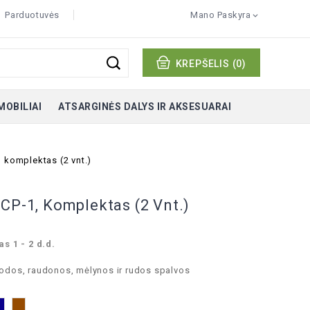
Parduotuvės
Mano Paskyra

KREPŠELIS
(0)
MOBILIAI
ATSARGINĖS DALYS IR AKSESUARAI
, komplektas (2 vnt.)
CP-1, Komplektas (2 Vnt.)
s 1 - 2 d.d.
uodos, raudonos, mėlynos ir rudos spalvos
Mėlyna
Ruda
dona