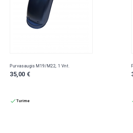
Purvasaugis M19/M22, 1 Vnt.
Kaina
35,00 €
Į KREPŠELĮ

Turime