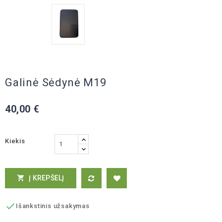
Galinė Sėdynė M19
40,00 €
Kiekis
Į KREPŠELĮ


Išankstinis užsakymas