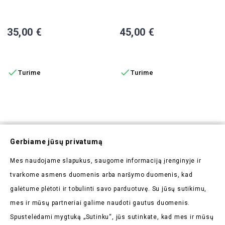
Priekinė Sėdynė XD
Atlošas VISTA
Kaina
Kaina
35,00 €
45,00 €
Į KREPŠELĮ
Į KREPŠELĮ


Turime
Turime
Prenumeruokite Mūsų
Gerbiame jūsų privatumą
Naujienlaiškį
Mes naudojame slapukus, saugome informaciją įrenginyje ir
Pirmieji sužinokite apie mūsų naujienas bei taikomas
tvarkome asmens duomenis arba naršymo duomenis, kad
akcijas
galėtume plėtoti ir tobulinti savo parduotuvę. Su jūsų sutikimu,
mes ir mūsų partneriai galime naudoti gautus duomenis.
Spustelėdami mygtuką „Sutinku“, jūs sutinkate, kad mes ir mūsų