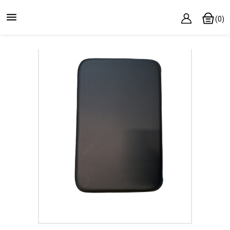

(0)