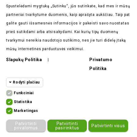
Spustelėdami mygtuką „Sutinku“, jūs sutinkate, kad mes ir mūsų
partneriai tvarkytume duomenis, kaip aprašyta aukščiau. Taip pat
galite gauti išsamesnės informacijos ir pakeisti savo nuostatas
Parduotuvės Informacija

prieš sutikdami arba atsisakydami. Kai kurių tipų duomenų
tvarkymui nereikia naudotojo sutikimo, nes jie turi didelę įtaką
Prekės

mūsų internetinės parduotuvės veikimui.
Mūsų Įmonė

Slapukų Politika
Privatumo
|
Politika
Pirkėjų Atsiliepimai

Rodyti plačiau
Funkciniai
Funkciniai slapukai
Funkciniai
Statistika
Statistikos
Kad svetainę būtų įmanoma naudoti,
Marketingas
slapukai
ekomoto.lt ©
2026
būtinais slapukais aktyvinamos
Marketingo
Patvirtinti
Patvirtinti
Patvirtinti visus
pagrindinės funkcijos. Be šių slapukų
slapukai
privalomus
pasirinktus
svetainė neveiks tinkamai.