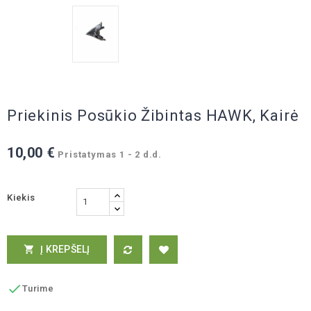
Priekinis Posūkio Žibintas HAWK, Kairė
10,00 €
Pristatymas 1 - 2 d.d.
Kiekis
Į KREPŠELĮ


Turime