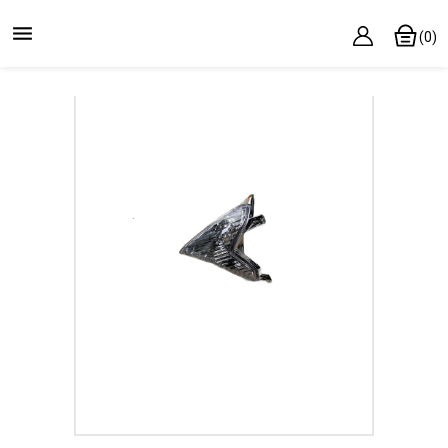

(0)