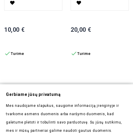
Priekinis Posūkio Žibintas Retro, Kairė
Priekinis Posūkio Žibintas VIS
Kaina
Kaina
10,00 €
20,00 €
Į KREPŠELĮ
Į KREPŠELĮ


Turime
Turime
Prenumeruokite Mūsų
Gerbiame jūsų privatumą
Naujienlaiškį
Mes naudojame slapukus, saugome informaciją įrenginyje ir
Pirmieji sužinokite apie mūsų naujienas bei taikomas
tvarkome asmens duomenis arba naršymo duomenis, kad
akcijas
galėtume plėtoti ir tobulinti savo parduotuvę. Su jūsų sutikimu,
mes ir mūsų partneriai galime naudoti gautus duomenis.