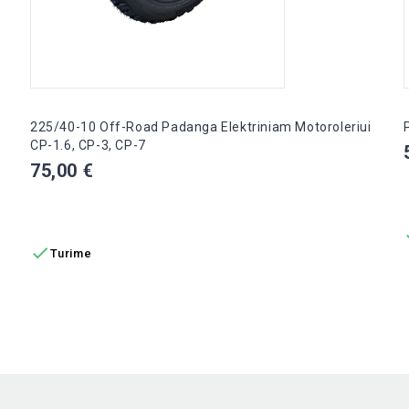
225/40-10 Off-Road Padanga Elektriniam Motoroleriui
CP-1.6, CP-3, CP-7
Kaina
75,00 €
Į KREPŠELĮ

Turime