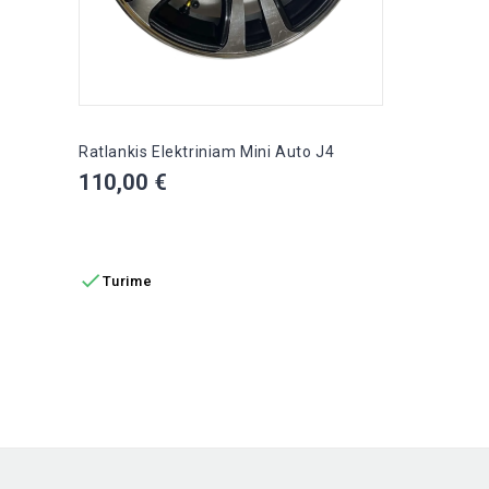
Ratlankis Elektriniam Mini Auto J4
Kaina
110,00 €
Į KREPŠELĮ

Turime