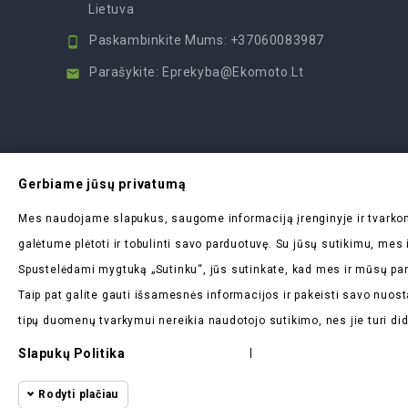
Lietuva
Paskambinkite Mums:
+37060083987

Parašykite:
Eprekyba@ekomoto.lt

Gerbiame jūsų privatumą
Mes naudojame slapukus, saugome informaciją įrenginyje ir tvar
galėtume plėtoti ir tobulinti savo parduotuvę. Su jūsų sutikimu, me
Spustelėdami mygtuką „Sutinku“, jūs sutinkate, kad mes ir mūsų par
Taip pat galite gauti išsamesnės informacijos ir pakeisti savo nuost
tipų duomenų tvarkymui nereikia naudotojo sutikimo, nes jie turi di
Slapukų Politika
|
Rodyti plačiau
ekomoto.lt ©
2026