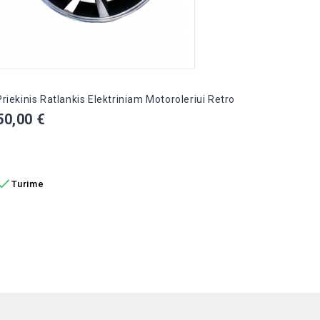
Priekinis Ratlankis Elektriniam Motoroleriui Retro
Prieki
Vista-
Kaina
50,00 €
Kain
55,0
Į KREPŠELĮ
Į K

Turime

Tur