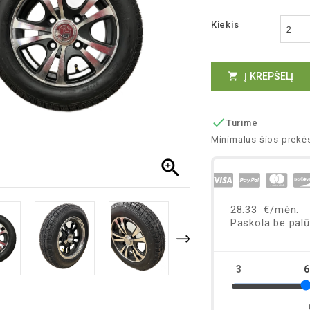
Kiekis
Į KREPŠELĮ


Turime
Minimalus šios prekės
