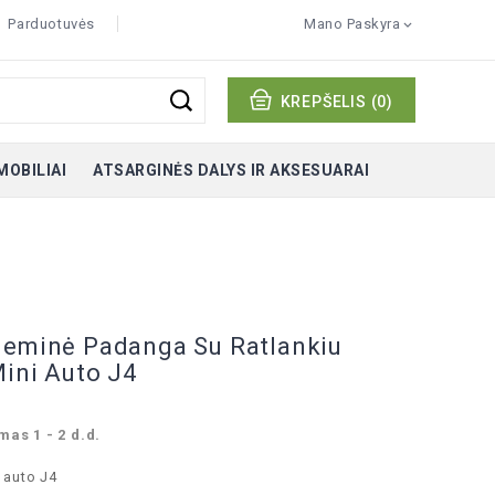
Parduotuvės
Mano Paskyra

KREPŠELIS
(0)
MOBILIAI
ATSARGINĖS DALYS IR AKSESUARAI
ieminė Padanga Su Ratlankiu
Mini Auto J4
mas 1 - 2 d.d.
 auto J4