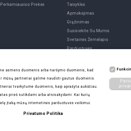
Perkamiausios Prekės
Taisyklės
Apmokėjimas
Grąžinimas
Susisiekite Su Mumis
Svetainės Žemėlapis
Parduotuvės
Funkcin
kome asmens duomenis arba naršymo duomenis, kad
s ir mūsų partneriai galime naudoti gautus duomenis.
Patvi
priva
tneriai tvarkytume duomenis, kaip aprašyta aukščiau.
atas prieš sutikdami arba atsisakydami. Kai kurių
delę įtaką mūsų internetinės parduotuvės veikimui.
Privatumo Politika