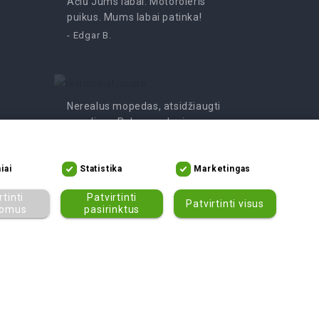
Ačiū Jums labai. Motoroleris
Pramoga
puikus. Mums labai patinka!
- Irutė
- Edgar B.
Nerealus mopedas, atsidžiaugti
negalime. Rekomenduojame
tikrai!
- Asta V.
iai
Statistika
Marketingas
rtinti
Patvirtinti
Patvirtinti visus
lomus
pasirinktus