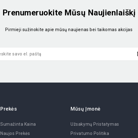
Prenumeruokite Mūsų Naujienlaiškį
Pirmieji sužinokite apie mūsų naujienas bei taikomas akcijas
Prekės
Mūsų Įmonė
Sumažinta Kaina
Užsakymų Pristatymas
Naujos Prekės
Privatumo Politika