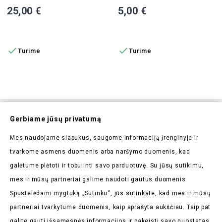
Kaina
Kaina
25,00 €
5,00 €
Į KREPŠELĮ
Į KREPŠELĮ


Turime
Turime
Prenumeruokite Mūsų
Gerbiame jūsų privatumą
Naujienlaiškį
Mes naudojame slapukus, saugome informaciją įrenginyje ir
Pirmieji sužinokite apie mūsų naujienas bei taikomas
tvarkome asmens duomenis arba naršymo duomenis, kad
akcijas
galėtume plėtoti ir tobulinti savo parduotuvę. Su jūsų sutikimu,
mes ir mūsų partneriai galime naudoti gautus duomenis.
Spustelėdami mygtuką „Sutinku“, jūs sutinkate, kad mes ir mūsų
partneriai tvarkytume duomenis, kaip aprašyta aukščiau. Taip pat
galite gauti išsamesnės informacijos ir pakeisti savo nuostatas