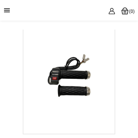

(0)