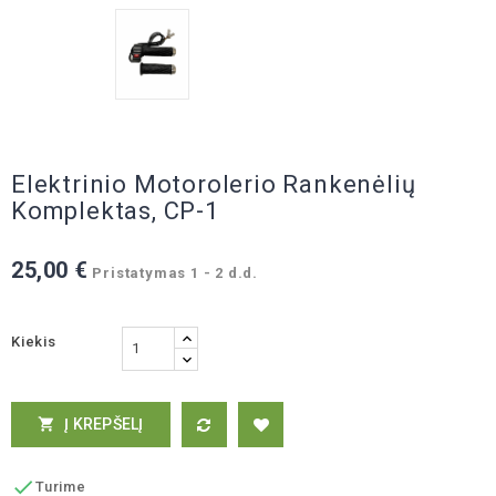
Elektrinio Motorolerio Rankenėlių
Komplektas, CP-1
25,00 €
Pristatymas 1 - 2 d.d.
Kiekis
Į KREPŠELĮ


Turime