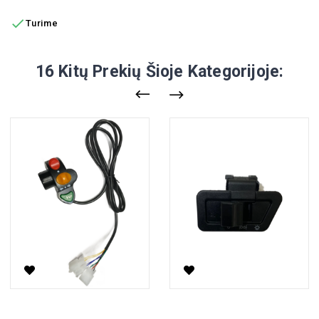

Turime
16 Kitų Prekių Šioje Kategorijoje:
Elektrinio Motorolerio Šviesų Ir Posūkių Jungiklis Ekomoto 12
Vista Priekinių Žibintų Jungikli