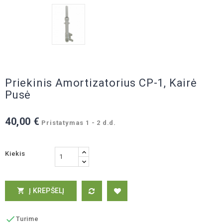
Priekinis Amortizatorius CP-1, Kairė
Pusė
40,00 €
Pristatymas 1 - 2 d.d.
Kiekis
Į KREPŠELĮ


Turime