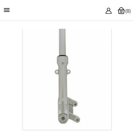

(0)