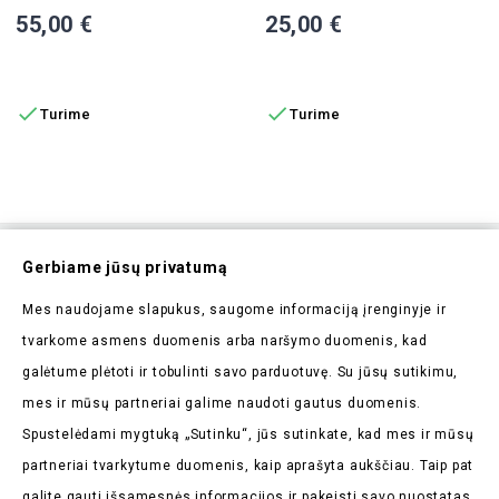
Kaina
Kaina
55,00 €
25,00 €
Į KREPŠELĮ
Į KREPŠELĮ


Turime
Turime
Prenumeruokite Mūsų
Gerbiame jūsų privatumą
Naujienlaiškį
Mes naudojame slapukus, saugome informaciją įrenginyje ir
Pirmieji sužinokite apie mūsų naujienas bei taikomas
tvarkome asmens duomenis arba naršymo duomenis, kad
akcijas
galėtume plėtoti ir tobulinti savo parduotuvę. Su jūsų sutikimu,
mes ir mūsų partneriai galime naudoti gautus duomenis.
Spustelėdami mygtuką „Sutinku“, jūs sutinkate, kad mes ir mūsų
partneriai tvarkytume duomenis, kaip aprašyta aukščiau. Taip pat
galite gauti išsamesnės informacijos ir pakeisti savo nuostatas