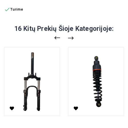

Turime
16 Kitų Prekių Šioje Kategorijoje:
Priekinės Šakės Su Amortizatoriais A6
Galinis Amortizatorius, Retro