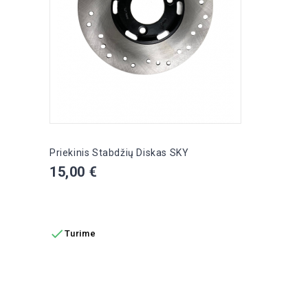
Priekinis Stabdžių Diskas SKY
Kaina
15,00 €
Į KREPŠELĮ

Turime