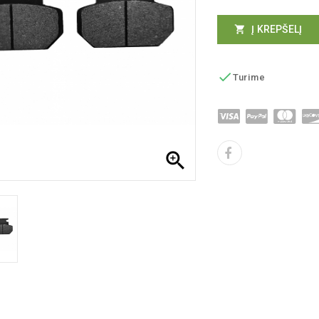
Į KREPŠELĮ


Turime
