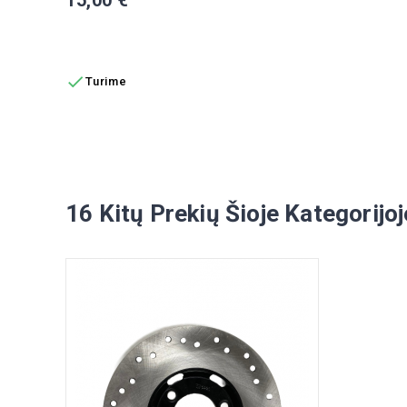
Į KREPŠELĮ

Turime
16 Kitų Prekių Šioje Kategorijoj