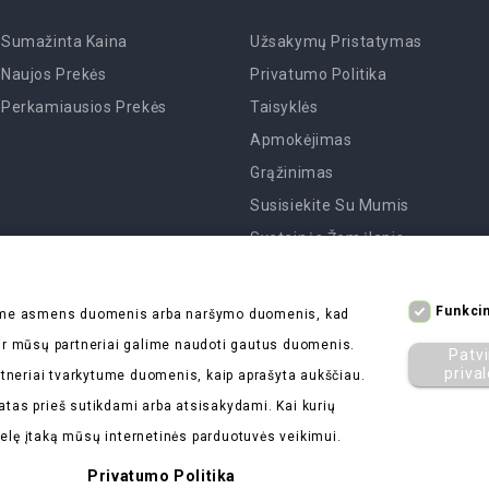
Sumažinta Kaina
Užsakymų Pristatymas
Naujos Prekės
Privatumo Politika
Perkamiausios Prekės
Taisyklės
Apmokėjimas
Grąžinimas
Susisiekite Su Mumis
Svetainės Žemėlapis
Parduotuvės
Funkcin
kome asmens duomenis arba naršymo duomenis, kad
s ir mūsų partneriai galime naudoti gautus duomenis.
Patvi
priva
tneriai tvarkytume duomenis, kaip aprašyta aukščiau.
atas prieš sutikdami arba atsisakydami. Kai kurių
delę įtaką mūsų internetinės parduotuvės veikimui.
Privatumo Politika