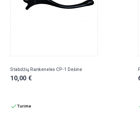
Stabdžių Rankenelės CP-1 Dešinė
Kaina
10,00 €
Į KREPŠELĮ

Turime