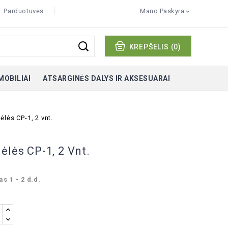
Parduotuvės
Mano Paskyra

KREPŠELIS
(0)
MOBILIAI
ATSARGINĖS DALYS IR AKSESUARAI
ėlės CP-1, 2 vnt.
ėlės CP-1, 2 Vnt.
s 1 - 2 d.d.