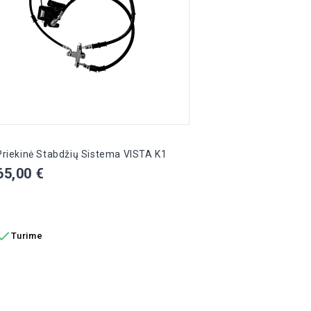
Priekinė Stabdžių Sistema VISTA K1
Kaina
65,00 €
Į KREPŠELĮ

Turime