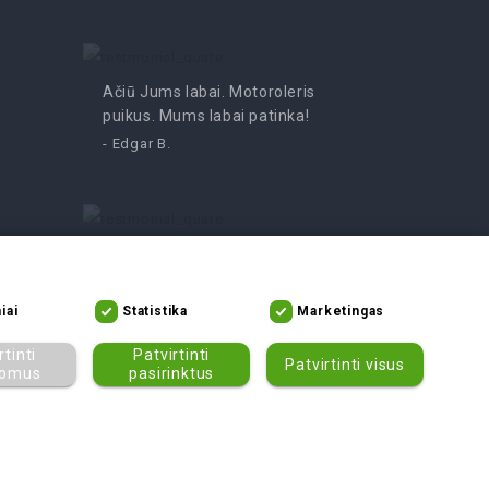
Ačiū Jums labai. Motoroleris
Pramoga
puikus. Mums labai patinka!
- Irutė
- Edgar B.
Nerealus mopedas, atsidžiaugti
negalime. Rekomenduojame
tikrai!
iai
Statistika
Marketingas
- Asta V.
rtinti
Patvirtinti
Patvirtinti visus
lomus
pasirinktus