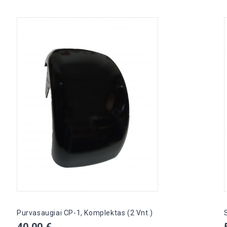
Purvasaugiai CP-1, Komplektas (2 Vnt.)
Kaina
40,00 €