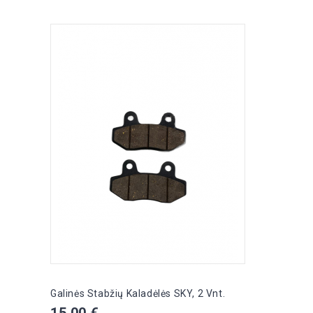
Galinės Stabžių Kaladėlės SKY, 2 Vnt.
Kaina
15,00 €