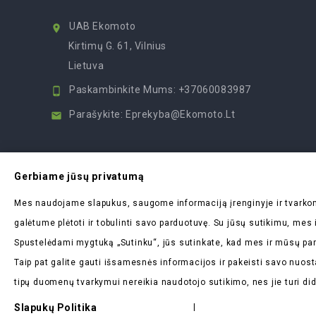
UAB Ekomoto

Kirtimų G. 61, Vilnius
Lietuva
Paskambinkite Mums:
+37060083987

Parašykite:
Eprekyba@ekomoto.lt

Gerbiame jūsų privatumą
Mes naudojame slapukus, saugome informaciją įrenginyje ir tvar
galėtume plėtoti ir tobulinti savo parduotuvę. Su jūsų sutikimu, me
Spustelėdami mygtuką „Sutinku“, jūs sutinkate, kad mes ir mūsų par
Taip pat galite gauti išsamesnės informacijos ir pakeisti savo nuost
tipų duomenų tvarkymui nereikia naudotojo sutikimo, nes jie turi di
Slapukų Politika
|