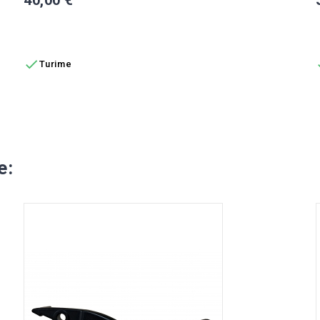
Į KREPŠELĮ

Turime
e: