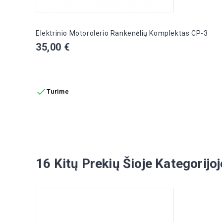
Elektrinio Motorolerio Rankenėlių Komplektas CP-3
Kaina
35,00 €
Į KREPŠELĮ

Turime
16 Kitų Prekių Šioje Kategorijoj