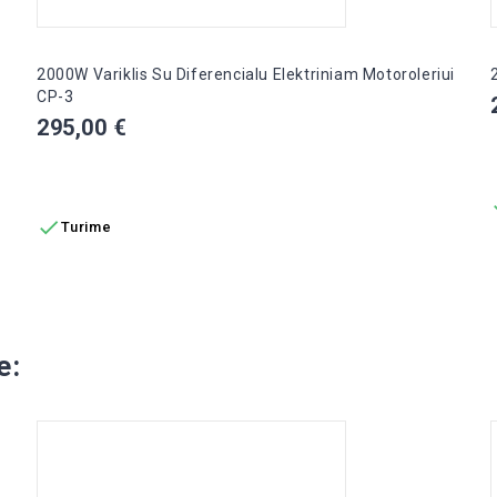
2000W Variklis Su Diferencialu Elektriniam Motoroleriui
CP-3
Kaina
295,00 €
Į KREPŠELĮ

Turime
e: