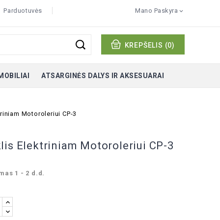
Parduotuvės
Mano Paskyra

KREPŠELIS
(0)
MOBILIAI
ATSARGINĖS DALYS IR AKSESUARAI
riniam Motoroleriui CP-3
lis Elektriniam Motoroleriui CP-3
mas 1 - 2 d.d.