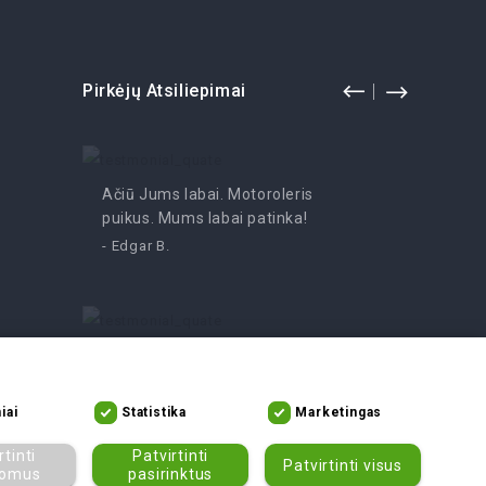
Pirkėjų Atsiliepimai
Ačiū Jums labai. Motoroleris
Pramoga
puikus. Mums labai patinka!
- Irutė
- Edgar B.
Nerealus mopedas, atsidžiaugti
negalime. Rekomenduojame
tikrai!
iai
Statistika
Marketingas
- Asta V.
rtinti
Patvirtinti
Patvirtinti visus
lomus
pasirinktus