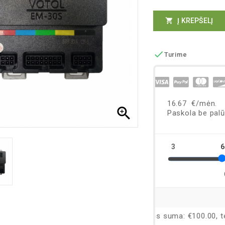
Į KREPŠELĮ


Turime
