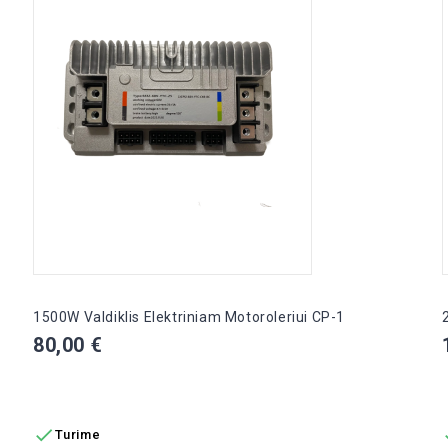
1500W Valdiklis Elektriniam Motoroleriui CP-1
Kaina
80,00 €
Į KREPŠELĮ

Turime