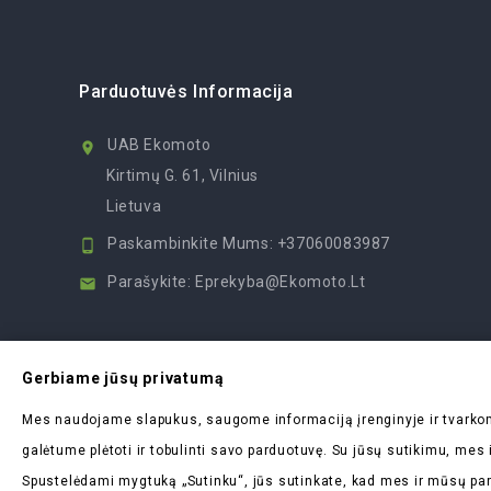
Parduotuvės Informacija
UAB Ekomoto

Kirtimų G. 61, Vilnius
Lietuva
Paskambinkite Mums:
+37060083987

Parašykite:
Eprekyba@ekomoto.lt

Gerbiame jūsų privatumą
Mes naudojame slapukus, saugome informaciją įrenginyje ir tvar
galėtume plėtoti ir tobulinti savo parduotuvę. Su jūsų sutikimu, me
Spustelėdami mygtuką „Sutinku“, jūs sutinkate, kad mes ir mūsų par