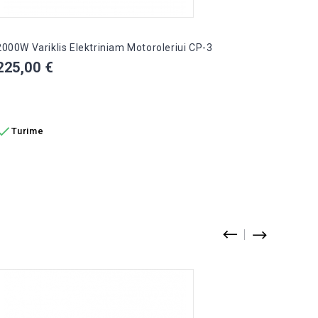
2000W Variklis Elektriniam Motoroleriui CP-3
Kaina
225,00 €
Į KREPŠELĮ

Turime
1000W 