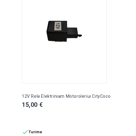
12V Relė Elektriniam Motoroleriui CityCoco
Kaina
15,00 €
Į KREPŠELĮ

Turime