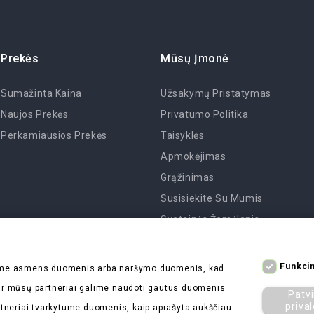
Prekės
Mūsų Įmonė
Sumažinta Kaina
Užsakymų Pristatymas
Naujos Prekės
Privatumo Politika
Perkamiausios Prekės
Taisyklės
Apmokėjimas
Grąžinimas
Susisiekite Su Mumis
Svetainės Žemėlapis
Parduotuvės
Funkcin
kome asmens duomenis arba naršymo duomenis, kad
s ir mūsų partneriai galime naudoti gautus duomenis.
Patvi
priva
tneriai tvarkytume duomenis, kaip aprašyta aukščiau.