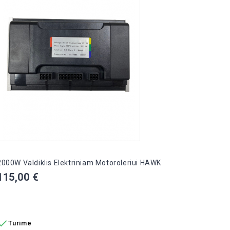
Kain
215,
Į K

Tur
2000W Valdiklis Elektriniam Motoroleriui HAWK
Kaina
115,00 €
Į KREPŠELĮ

Turime