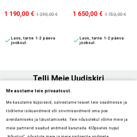
Elektriline Kokkupandav Tõukeratas Z1, 250 W, Li-Ion
Elektriline Nelirattaline Vista
Hind
Tavahind
Hind
Tavahind
1 190,00 €
1 650,00 €
1 290,00 €
1 750,00 €
LISA OSTUKORVI
LISA OSTUKORVI
Laos, tarne 1-2 päeva
Laos, tarne 1-2 päeva


jooksul.
jooksul.
Telli Meie Uudiskiri
Me austame teie privaatsust.
Ole esimene, kes saab teada meie uudistest ja kehtivatest
sooduspakkumistest
Me kasutame küpsiseid, salvestame teavet teie seadmesse ja
töötleme isikuandmeid või sirvimisandmeid oma poe
arendamiseks ja täiustamiseks. Teie nõusolekul võime meie ja
meie partnerid saadud andmeid kasutada. Klõpsates nupul
„Nõustun“, nõustute meie ja meie partnerite andmete