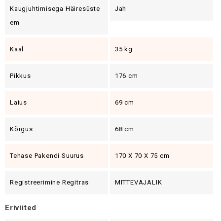
Kaugjuhtimisega Häiresüste
Jah
Em
Kaal
35 kg
Pikkus
176 cm
Laius
69 cm
Kõrgus
68 cm
Tehase Pakendi Suurus
170 X 70 X 75 cm
Registreerimine Regitras
MITTEVAJALIK
Eriviited