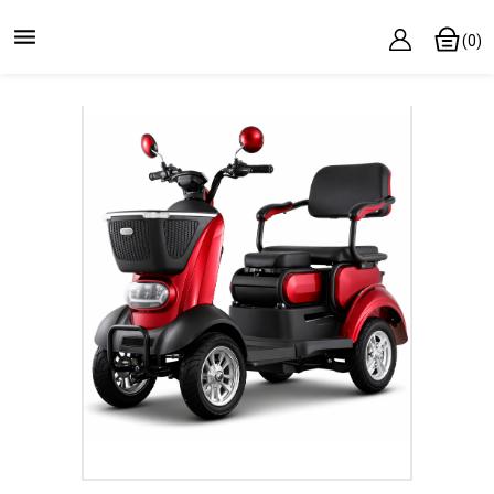

(0)