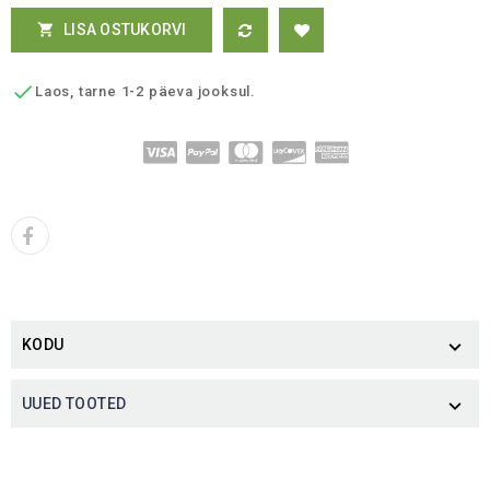
LISA OSTUKORVI


Laos, tarne 1-2 päeva jooksul.
KODU

UUED TOOTED
