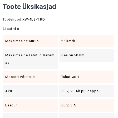
Toote Üksikasjad
Tootekood
XW-4LS-1 RD
Lisainfo
Maksimaalne Kiirus
25 km/h
Maksimaalne Läbitud Vahem
See on 50 km
Aa
Mootori Võimsus
Tuhat vatti
Aku
60 V, 20 Ah plii-happe
Laadur
60 V, 3 A