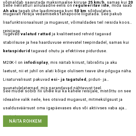
võimaldab saavutada maksimaalse kiiruse
25 km/h
, samas kui
20
Selle neliratturi ainulaadne eelis on
reguleeritav iste
, mida saab
Ah aku
tagab ühe laadimisega kuni
50 km
sõiduulatus.
mugavalt reisija vedamiseks tahapoole liigutada. See pakub
lisafunktsionaalsust ja mugavust, võimaldades teil reisida koos
reisijaga.
Tugevad
valatud rattad
ja kvaliteetsed rehvid tagavad
stabiilsuse ja hea haarduvuse erinevatel teepindadel, samas kui
ketaspidurid
tagavad ohutu ja efektiivse pidurduse.
M20K-l on
infodisplay
, mis näitab kiirust, läbisõitu ja aku
laetust, nii et juhil on alati kõige olulisem teave ühe pilguga näha.
Lisaturvalisust pakuvad
esi- ja tagatuled
, piduri- ja
suunatulelaternad, mis parandavad nähtavust teel.
See mudel sobib nii ühele kui ka kahele reisijale, mistõttu on see
ideaalne valik neile, kes otsivad mugavust, mitmekülgsust ja
usaldusväärsust oma igapäevases elus või aktiivses vaba aja
veetmises.
NÄITA ROHKEM