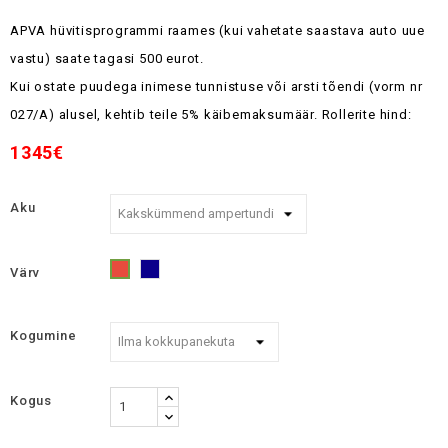
APVA hüvitisprogrammi raames (kui vahetate saastava auto uue
vastu) saate tagasi 500 eurot.
Kui ostate puudega inimese tunnistuse või arsti tõendi (vorm nr
027/A) alusel, kehtib teile 5% käibemaksumäär.
Rollerite hind:
1345€
Aku
Värv
Sinine
Punane
Kogumine
Kogus