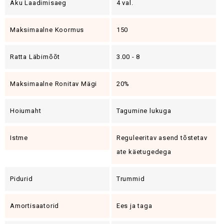
Aku Laadimisaeg
4 val.
Maksimaalne Koormus
150
Ratta Läbimõõt
3.00 - 8
Maksimaalne Ronitav Mägi
20%
Hoiumaht
Tagumine lukuga
Istme
Reguleeritav asend tõstetav
ate käetugedega
Pidurid
Trummid
Amortisaatorid
Ees ja taga