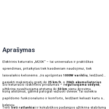
Aprašymas
Elektrinis keturratis „M20K“ – tai universalus ir praktiškas
sprendimas, pritaikytas tiek kasdieniam naudojimui, tiek
laisvalaikio kelionėms. Jis aprūpintas
1000W varikliu
, leidžiančiu
pasiekti maksimalų greitį iki
25 km/h
, o
20Ah akumuliatorius
Šio keturračio išskirtinis privalumas –
reguliuojama sėdynė
,
užtikrina nuvažiuojamą atstumą iki
50 km
vienu įkrovimu.
kurią atstūmus, galima patogiai važiuoti dviese. Tai suteikia
papildomo funkcionalumo ir komforto, leidžiant keliauti kartu su
keleiviu.
Tvirti
lieti ratlankiai
ir kokybiškos padangos užtikrina stabilumą