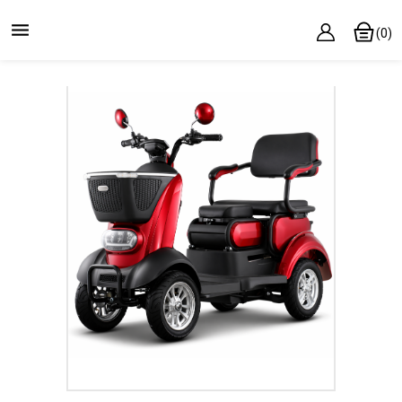

(0)