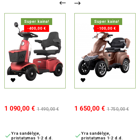
Super kaina!
Super kaina!
-400,00 €
-100,00 €
Elektrinis Skuteris NEO, 350W, AC
Elektrinis Keturratis Vista-K1,
Kaina
Bazinė
Kaina
Bazinė
1 090,00 €
1 650,00 €
1 490,00 €
1 750,00 €
kaina
kaina
Į KREPŠELĮ
Į KREPŠELĮ
Yra sandėlyje,
Yra sandėlyje,


pristatymas 1-2 d.d.
pristatymas 1-2 d.d.