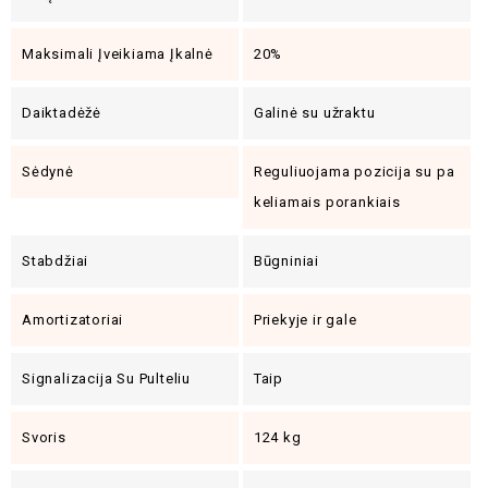
Maksimali Įveikiama Įkalnė
20%
Daiktadėžė
Galinė su užraktu
Sėdynė
Reguliuojama pozicija su pa
keliamais porankiais
Stabdžiai
Būgniniai
Amortizatoriai
Priekyje ir gale
Signalizacija Su Pulteliu
Taip
Svoris
124 kg