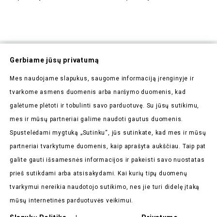
Prenumeruokite Mūsų
Gerbiame jūsų privatumą
Naujienlaiškį
Mes naudojame slapukus, saugome informaciją įrenginyje ir
Pirmieji sužinokite apie mūsų naujienas bei taikomas
tvarkome asmens duomenis arba naršymo duomenis, kad
akcijas
galėtume plėtoti ir tobulinti savo parduotuvę. Su jūsų sutikimu,
mes ir mūsų partneriai galime naudoti gautus duomenis.
Spustelėdami mygtuką „Sutinku“, jūs sutinkate, kad mes ir mūsų
partneriai tvarkytume duomenis, kaip aprašyta aukščiau. Taip pat
galite gauti išsamesnės informacijos ir pakeisti savo nuostatas
Parduotuvės Informacija

prieš sutikdami arba atsisakydami. Kai kurių tipų duomenų
tvarkymui nereikia naudotojo sutikimo, nes jie turi didelę įtaką
Prekės

mūsų internetinės parduotuvės veikimui.
Mūsų Įmonė
