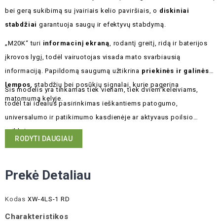
bei gerą sukibimą su įvairiais kelio paviršiais, o
diskiniai
stabdžiai
garantuoja saugų ir efektyvų stabdymą.
„M20K“ turi
informacinį ekraną
, rodantį greitį, ridą ir baterijos
įkrovos lygį, todėl vairuotojas visada mato svarbiausią
informaciją. Papildomą saugumą užtikrina
priekinės ir galinės
lempos
, stabdžių bei posūkių signalai, kurie pagerina
Šis modelis yra tinkamas tiek vienam, tiek dviem keleiviams,
matomumą kelyje.
todėl tai idealus pasirinkimas ieškantiems patogumo,
universalumo ir patikimumo kasdienėje ar aktyvaus poilsio
veikloje.
RODYTI DAUGIAU
Prekė Detaliau
Kodas
XW-4LS-1 RD
Charakteristikos