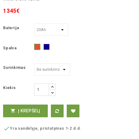
1345€
Baterija
Spalva
Mėlyna
Raudona
Surinkimas
Kiekis
Į KREPŠELĮ


Yra sandėlyje, pristatymas 1-2 d.d.