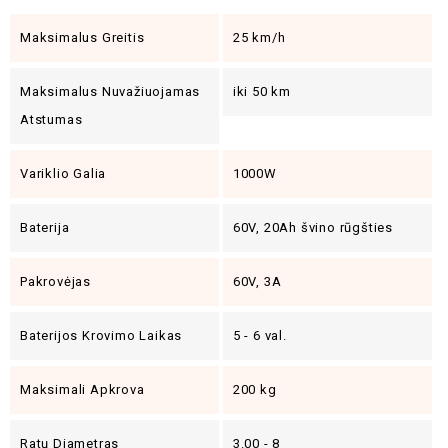
Maksimalus Greitis
25 km/h
Maksimalus Nuvažiuojamas
iki 50 km
Atstumas
Variklio Galia
1000W
Baterija
60V, 20Ah švino rūgšties
Pakrovėjas
60V, 3A
Baterijos Krovimo Laikas
5 - 6 val.
Maksimali Apkrova
200 kg
Ratų Diametras
3.00 - 8