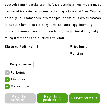
Spustelėdami mygtuką „Sutinku“, jūs sutinkate, kad mes ir mūsų
partneriai tvarkytume duomenis, kaip aprašyta aukščiau. Taip pat
galite gauti išsamesnės informacijos ir pakeisti savo nuostatas
Parduotuvės Informacija

prieš sutikdami arba atsisakydami. Kai kurių tipų duomenų
tvarkymui nereikia naudotojo sutikimo, nes jie turi didelę įtaką
Prekės

mūsų internetinės parduotuvės veikimui.
Mūsų Įmonė

Slapukų Politika
Privatumo
|
Pirkėjų Atsiliepimai

Politika
Rodyti plačiau
Funkciniai
Funkciniai slapukai
Funkciniai
Statistika
Statistikos
Kad svetainę būtų įmanoma naudoti,
Marketingas
slapukai
ekomoto.lt ©
2026
būtinais slapukais aktyvinamos
Marketingo
Patvirtinti
Patvirtinti
Patvirtinti visus
pagrindinės funkcijos. Be šių slapukų
slapukai
privalomus
pasirinktus
svetainė neveiks tinkamai.