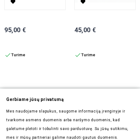
60V8A AC Įkrovėjas Elektriniam Mini Auto J4
60V 3A AC Įkrovėjas Elektrinia
Kaina
Kaina
95,00 €
45,00 €
Į KREPŠELĮ
Į KREPŠELĮ


Turime
Turime
Prenumeruokite Mūsų
Gerbiame jūsų privatumą
Naujienlaiškį
Mes naudojame slapukus, saugome informaciją įrenginyje ir
Pirmieji sužinokite apie mūsų naujienas bei taikomas
tvarkome asmens duomenis arba naršymo duomenis, kad
akcijas
galėtume plėtoti ir tobulinti savo parduotuvę. Su jūsų sutikimu,
mes ir mūsų partneriai galime naudoti gautus duomenis.