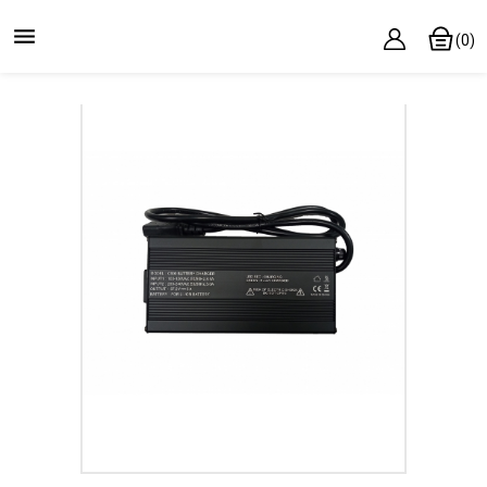

(0)