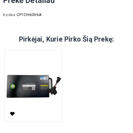
Prekė Detaliau
Kodas
CP1CH60V6A
Pirkėjai, Kurie Pirko Šią Prekę:
60V 20Ah Li-Ion Baterija Elektriniam Motoroleriui (horizontali)