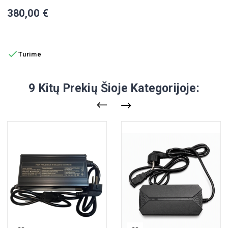
Kaina
380,00 €
Į KREPŠELĮ

Turime
9 Kitų Prekių Šioje Kategorijoje: