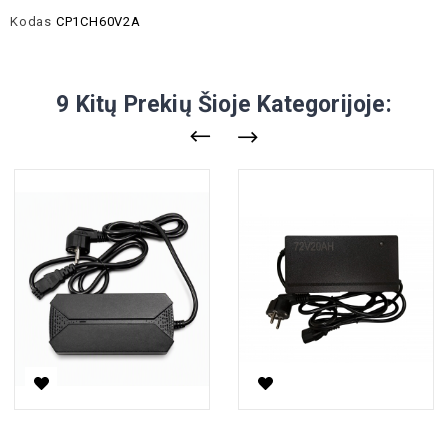
Kodas
CP1CH60V2A
9 Kitų Prekių Šioje Kategorijoje:
60V 3A AC Įkrovėjas Elektriniam Motoroleriui
72V 3A AC Įkrovėjas Elektrinia