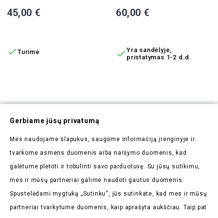
Kaina
Kaina
45,00 €
60,00 €
Į KREPŠELĮ
Į KREPŠELĮ

Yra sandėlyje,
Turime

pristatymas 1-2 d.d.
Prenumeruokite Mūsų
Gerbiame jūsų privatumą
Naujienlaiškį
Mes naudojame slapukus, saugome informaciją įrenginyje ir
Pirmieji sužinokite apie mūsų naujienas bei taikomas
tvarkome asmens duomenis arba naršymo duomenis, kad
akcijas
galėtume plėtoti ir tobulinti savo parduotuvę. Su jūsų sutikimu,
mes ir mūsų partneriai galime naudoti gautus duomenis.
Spustelėdami mygtuką „Sutinku“, jūs sutinkate, kad mes ir mūsų
partneriai tvarkytume duomenis, kaip aprašyta aukščiau. Taip pat