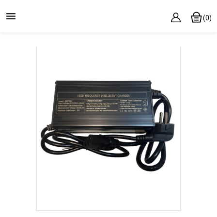

(0)