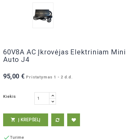
60V8A AC Įkrovėjas Elektriniam Mini
Auto J4
95,00 €
Pristatymas 1 - 2 d.d.
Kiekis
Į KREPŠELĮ


Turime