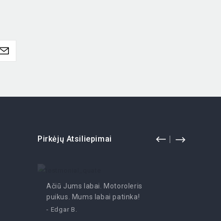
Pirkėjų Atsiliepimai
Ačiū Jums labai. Motoroleris
Pramoga
puikus. Mums labai patinka!
- Irutė
- Edgar B.