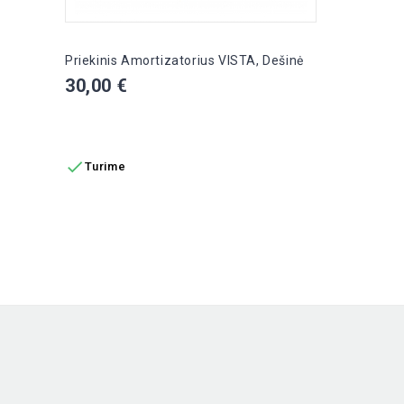
Priekinis Amortizatorius VISTA, Dešinė
Kaina
30,00 €
Į KREPŠELĮ

Turime