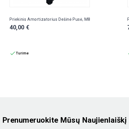
Priekinis Amortizatorius Dešinė Pusė, M8
Kaina
40,00 €
Į KREPŠELĮ

Turime
Prenumeruokite Mūsų Naujienlaiškį