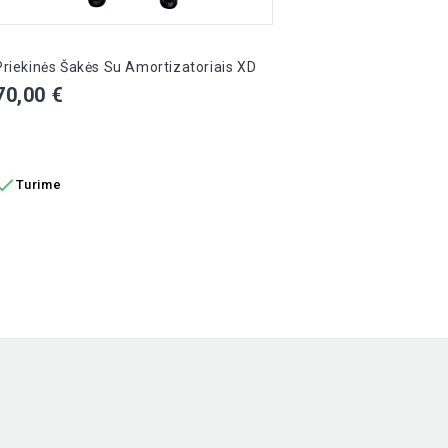
Priekinės Šakės Su Amortizatoriais XD
Prieki
Kaina
Kain
70,00 €
40,0
Į KREPŠELĮ
Į K


Turime
Tur