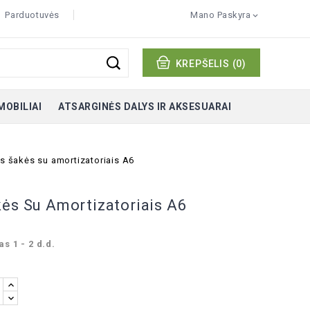
Parduotuvės
Mano Paskyra

KREPŠELIS
(0)
MOBILIAI
ATSARGINĖS DALYS IR AKSESUARAI
ės šakės su amortizatoriais A6
kės Su Amortizatoriais A6
s 1 - 2 d.d.