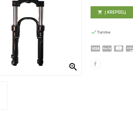
Į KREPŠELĮ


Turime
