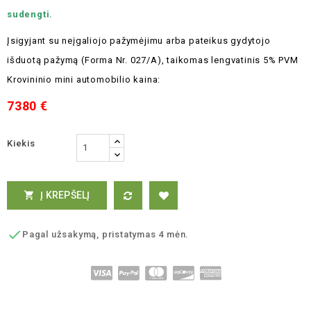
sudengti.
Įsigyjant su neįgaliojo pažymėjimu arba pateikus gydytojo
išduotą pažymą (Forma Nr. 027/A), taikomas lengvatinis 5% PVM
Krovininio m
ini automobilio kaina:
7380 €
Kiekis
Į KREPŠELĮ


Pagal užsakymą, pristatymas 4 mėn.