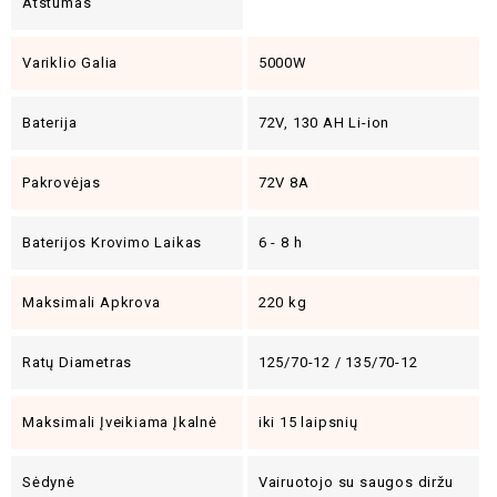
Atstumas
Variklio Galia
5000W
Baterija
72V, 130 AH Li-ion
Pakrovėjas
72V 8A
Baterijos Krovimo Laikas
6 - 8 h
Maksimali Apkrova
220 kg
Ratų Diametras
125/70-12 / 135/70-12
Maksimali Įveikiama Įkalnė
iki 15 laipsnių
Sėdynė
Vairuotojo su saugos diržu