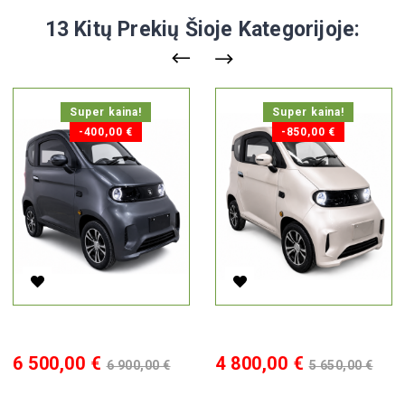
13 Kitų Prekių Šioje Kategorijoje:
Super kaina!
Super kaina!
-400,00 €
-850,00 €
Elektrinis Mini Auto Ekomoto J7, Pilka, 1000W, 100Ah Li-Lon, E
Elektrinis Mini Auto Ekomoto 
Kaina
Bazinė
Kaina
Bazinė
6 500,00 €
4 800,00 €
6 900,00 €
5 650,00 €
kaina
kaina
Į KREPŠELĮ
Į KREPŠELĮ