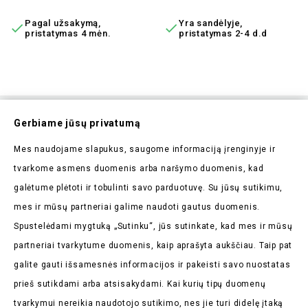
Pagal užsakymą,
Yra sandėlyje,


pristatymas 4 mėn.
pristatymas 2-4 d.d
Prenumeruokite Mūsų
Gerbiame jūsų privatumą
Naujienlaiškį
Mes naudojame slapukus, saugome informaciją įrenginyje ir
Pirmieji sužinokite apie mūsų naujienas bei taikomas
tvarkome asmens duomenis arba naršymo duomenis, kad
akcijas
galėtume plėtoti ir tobulinti savo parduotuvę. Su jūsų sutikimu,
mes ir mūsų partneriai galime naudoti gautus duomenis.
Spustelėdami mygtuką „Sutinku“, jūs sutinkate, kad mes ir mūsų
partneriai tvarkytume duomenis, kaip aprašyta aukščiau. Taip pat
galite gauti išsamesnės informacijos ir pakeisti savo nuostatas
Parduotuvės Informacija

prieš sutikdami arba atsisakydami. Kai kurių tipų duomenų
tvarkymui nereikia naudotojo sutikimo, nes jie turi didelę įtaką
Prekės