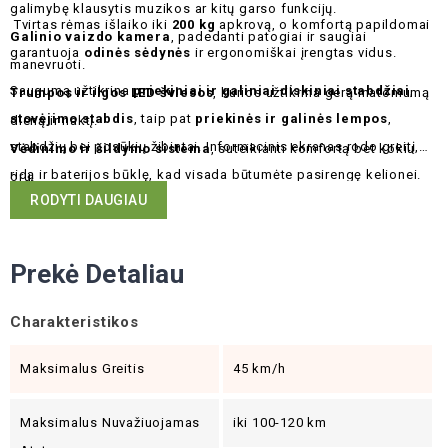
galimybę klausytis muzikos ar kitų garso funkcijų.
Tvirtas rėmas išlaiko iki
200 kg
apkrovą, o komfortą papildomai
Galinio vaizdo kamera
, padedanti patogiai ir saugiai
garantuoja
odinės sėdynės
ir ergonomiškai įrengtas vidus.
manevruoti.
Saugumą užtikrina
priekiniai ir galiniai diskiniai stabdžiai
,
Trumpos ir ilgos LED šviesos
, kurios užtikrina gerą matomumą
stovėjimo stabdis
, taip pat
priekinės ir galinės lempos
,
dieną ir naktį.
stabdžių bei posūkių žibintai. Informacinis ekranas rodo greitį,
Vėdinimo ir šildymo sistema
, suteikianti komfortą bet kokiu
ridą ir baterijos būklę, kad visada būtumėte pasirengę kelionei.
oru.
RODYTI DAUGIAU
Prekė Detaliau
Charakteristikos
Maksimalus Greitis
45 km/h
Maksimalus Nuvažiuojamas
iki 100-120 km