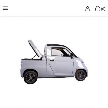

(0)