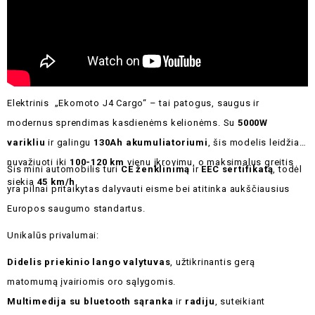
Elektrinis „Ekomoto J4 Cargo“ – tai patogus, saugus ir
modernus sprendimas kasdienėms kelionėms. Su
5000W
varikliu
ir galingu
130Ah akumuliatoriumi
, šis modelis leidžia
nuvažiuoti iki
100-120 km
vienu įkrovimu, o maksimalus greitis
Šis mini automobilis turi
CE ženklinimą
ir
EEC sertifikatą
, todėl
siekia
45 km/h
.
yra pilnai pritaikytas dalyvauti eisme bei atitinka aukščiausius
Europos saugumo standartus.
Unikalūs privalumai:
Didelis priekinio lango valytuvas
, užtikrinantis gerą
matomumą įvairiomis oro sąlygomis.
Multimedija su bluetooth sąranka
ir
radiju
, suteikiant