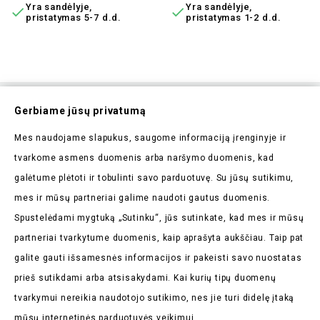
Yra sandėlyje,
Yra sandėlyje,


pristatymas 5-7 d.d.
pristatymas 1-2 d.d.
Prenumeruokite Mūsų
Gerbiame jūsų privatumą
Naujienlaiškį
Mes naudojame slapukus, saugome informaciją įrenginyje ir
Pirmieji sužinokite apie mūsų naujienas bei taikomas
tvarkome asmens duomenis arba naršymo duomenis, kad
akcijas
galėtume plėtoti ir tobulinti savo parduotuvę. Su jūsų sutikimu,
mes ir mūsų partneriai galime naudoti gautus duomenis.
Spustelėdami mygtuką „Sutinku“, jūs sutinkate, kad mes ir mūsų
partneriai tvarkytume duomenis, kaip aprašyta aukščiau. Taip pat
galite gauti išsamesnės informacijos ir pakeisti savo nuostatas
Parduotuvės Informacija

prieš sutikdami arba atsisakydami. Kai kurių tipų duomenų
tvarkymui nereikia naudotojo sutikimo, nes jie turi didelę įtaką
Prekės

mūsų internetinės parduotuvės veikimui.