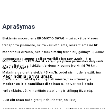
Aprašymas
Elektrinis motoroleris
EKOMOTO SWAG
– tai aukštos klasės
transporto priemonė, skirta vairuotojams, ieškantiems ne tik
modernaus dizaino, bet ir maksimalių techninių galimybių. Jame
sumontuotas
3000W galios variklis
bei
60V 32Ah ličio
Motoroleris turi
EEC sertifikatą
ir yra pilnai paruoštas dalyvauti
akumuliatorius
, leidžiantis vienu įkrovimu įveikti iki
70 km
.
viešajame eisme.
Maksimalus greitis siekia
45 km/h
, todėl šis modelis užtikrina
Pagrindiniai privalumai:
greitą ir komfortišką kelionę tiek mieste, tiek užmiestyje.
Modernus ir dinamiškas dizainas
su patvariais
lietais
ratlankiais
, užtikrinančiais stabilumą ir stilingą išvaizdą.
LCD ekranas
rodo greitį, ridą ir baterijos likutį.