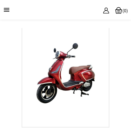

(0)