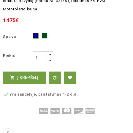
išduotą
pažymą
(Forma Nr. 027/A), taikomas 5% PVM.
Motorolerio kaina:
1475€
Spalva
Žalia
Mėlyna
Kiekis
Į KREPŠELĮ


Yra sandėlyje, pristatymas 1-2 d.d.