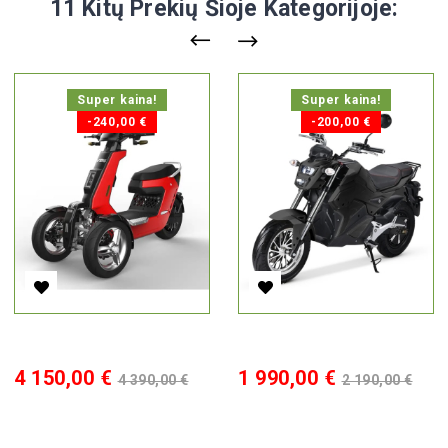
11 Kitų Prekių Šioje Kategorijoje:
Super kaina!
Super kaina!
-240,00 €
-200,00 €
Elektrinis Triratis V28, 3000 W, Li-Ion, EEC
Elektrinis Motoroleris CP-8, 20
Kaina
Bazinė
Kaina
Bazinė
4 150,00 €
1 990,00 €
4 390,00 €
2 190,00 €
kaina
kaina
Į KREPŠELĮ
Į KREPŠELĮ