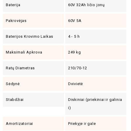
Baterija
60V 32Ah ličio jonų
Pakrovėjas
60V 5A
Baterijos Krovimo Laikas
4 - 5 h
Maksimali Apkrova
249 kg
Ratų Diametras
210/70-12
Sėdynė
Dvivietė
Stabdžiai
Diskiniai (priekiniai ir galinia
i)
Amortizatoriai
Priekyje ir gale