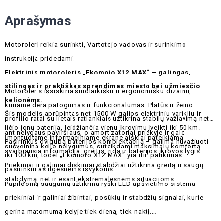
Aprašymas
Motorolerį reikia surinkti, Vartotojo vadovas ir surinkimo
instrukcija pridedami.
Elektrinis motoroleris „Ekomoto X12 MAX“ – galingas,
stilingas ir praktiškas sprendimas miesto bei užmiesčio
Motoroleris išsiskiria šiuolaikišku ir ergonomišku dizainu,
kelionėms.
kuriame dera patogumas ir funkcionalumas. Platūs ir žemo
Šis modelis aprūpintas net 1500 W galios elektriniu varikliu ir
profilio ratai su lietais ratlankiais užtikrina stabilų važiavimą net
ličio jonų baterija, leidžiančia vienu įkrovimu įveikti iki 50 km.
ant nelygaus paviršiaus, o amortizatoriai priekyje ir gale
Įmontuotame informaciniame ekrane aiškiai pateikiama
Pasirinkus dvigubą baterijos komplektaciją – galima nuvažiuoti
sušvelnina kelio nelygumus, suteikdami maksimalų komfortą.
svarbiausia informacija: greitis, rida ir baterijos įkrovos lygis.
iki 100 km, todėl „Ekomoto X12 MAX“ yra itin patikimas
Priekiniai ir galiniai diskiniai stabdžiai užtikrina greitą ir saugų
pasirinkimas ilgesnėms išvykoms.
stabdymą, net ir esant ekstremalesnėms situacijoms.
Papildomą saugumą užtikrina ryški LED apšvietimo sistema –
priekiniai ir galiniai žibintai, posūkių ir stabdžių signalai, kurie
gerina matomumą kelyje tiek dieną, tiek naktį.