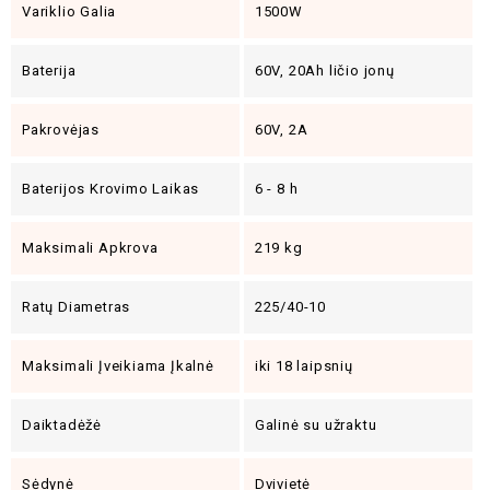
Variklio Galia
1500W
Baterija
60V, 20Ah ličio jonų
Pakrovėjas
60V, 2A
Baterijos Krovimo Laikas
6 - 8 h
Maksimali Apkrova
219 kg
Ratų Diametras
225/40-10
Maksimali Įveikiama Įkalnė
iki 18 laipsnių
Daiktadėžė
Galinė su užraktu
Sėdynė
Dvivietė