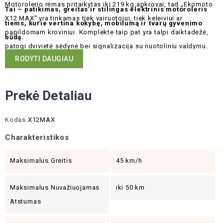
Motorolerio rėmas pritaikytas iki 219 kg apkrovai, tad „Ekomoto
Tai – patikimas, greitas ir stilingas elektrinis motoroleris
X12 MAX“ yra tinkamas tiek vairuotojui, tiek keleiviui ar
tiems, kurie vertina kokybę, mobilumą ir tvarų gyvenimo
papildomam kroviniui. Komplekte taip pat yra talpi daiktadėžė,
būdą.
patogi dvivietė sėdynė bei signalizacija su nuotoliniu valdymu.
RODYTI DAUGIAU
Prekė Detaliau
Kodas
X12MAX
Charakteristikos
Maksimalus Greitis
45 km/h
Maksimalus Nuvažiuojamas
iki 50 km
Atstumas