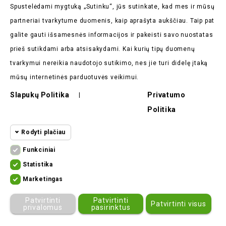
Spustelėdami mygtuką „Sutinku“, jūs sutinkate, kad mes ir mūsų
partneriai tvarkytume duomenis, kaip aprašyta aukščiau. Taip pat
galite gauti išsamesnės informacijos ir pakeisti savo nuostatas
Parduotuvės Informacija

prieš sutikdami arba atsisakydami. Kai kurių tipų duomenų
tvarkymui nereikia naudotojo sutikimo, nes jie turi didelę įtaką
Prekės

mūsų internetinės parduotuvės veikimui.
Mūsų Įmonė

Slapukų Politika
Privatumo
|
Politika
Pirkėjų Atsiliepimai

Rodyti plačiau
Funkciniai
Funkciniai slapukai
Funkciniai
Statistika
Statistikos
Kad svetainę būtų įmanoma naudoti,
Marketingas
slapukai
ekomoto.lt ©
2026
būtinais slapukais aktyvinamos
Marketingo
Patvirtinti
Patvirtinti
Patvirtinti visus
pagrindinės funkcijos. Be šių slapukų
slapukai
privalomus
pasirinktus
svetainė neveiks tinkamai.
Kiti slapukai