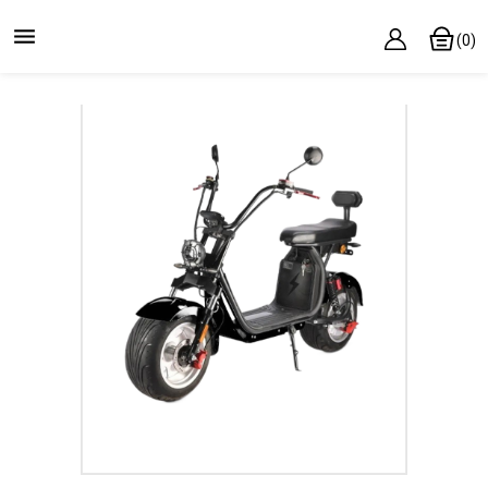

(0)