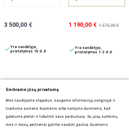
Elektrinis Motoroleris M8S, 4000W, Li-Ion, EEC
Elektrinis Motoroleris SKY, 100
Kaina
Kaina
Bazinė
3 500,00 €
1 190,00 €
1 270,00 €
kaina
Į KREPŠELĮ
Į KREPŠELĮ
Yra sandėlyje,
Yra sandėlyje,


pristatymas 10 d.d.
pristatymas 1-2 d.d.
Prenumeruokite Mūsų
Gerbiame jūsų privatumą
Naujienlaiškį
Mes naudojame slapukus, saugome informaciją įrenginyje ir
Pirmieji sužinokite apie mūsų naujienas bei taikomas
tvarkome asmens duomenis arba naršymo duomenis, kad
akcijas
galėtume plėtoti ir tobulinti savo parduotuvę. Su jūsų sutikimu,
mes ir mūsų partneriai galime naudoti gautus duomenis.