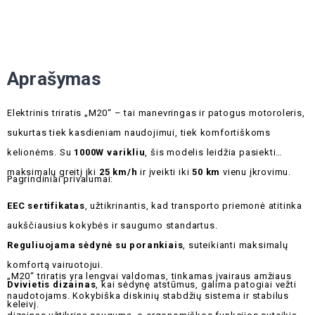
Aprašymas
Elektrinis triratis „M20“ – tai manevringas ir patogus motoroleris,
sukurtas tiek kasdieniam naudojimui, tiek komfortiškoms
kelionėms. Su
1000W varikliu
, šis modelis leidžia pasiekti
maksimalų greitį iki
25 km/h
ir įveikti iki
50 km
vienu įkrovimu.
Pagrindiniai privalumai:
EEC sertifikatas
, užtikrinantis, kad transporto priemonė atitinka
aukščiausius kokybės ir saugumo standartus.
Reguliuojama sėdynė su porankiais
, suteikianti maksimalų
komfortą vairuotojui.
„M20“ triratis yra lengvai valdomas, tinkamas įvairaus amžiaus
Dvivietis dizainas
, kai sėdynę atstūmus, galima patogiai vežti
naudotojams. Kokybiška diskinių stabdžių sistema ir stabilus
keleivį.