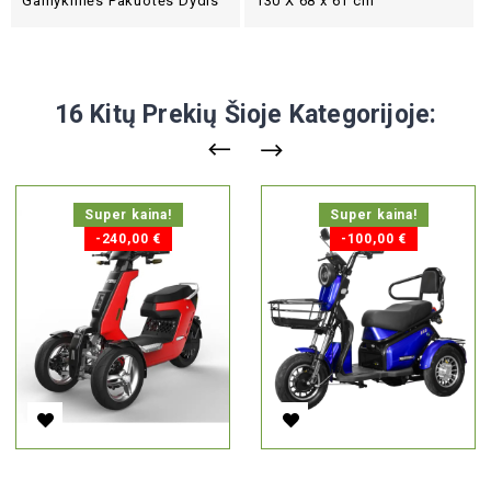
Gamyklinės Pakuotės Dydis
130 X 68 x 61 cm
16 Kitų Prekių Šioje Kategorijoje:
Super kaina!
Super kaina!
-240,00 €
-100,00 €
Elektrinis Triratis V28, 3000 W, Li-Ion, EEC
Elektrinis T