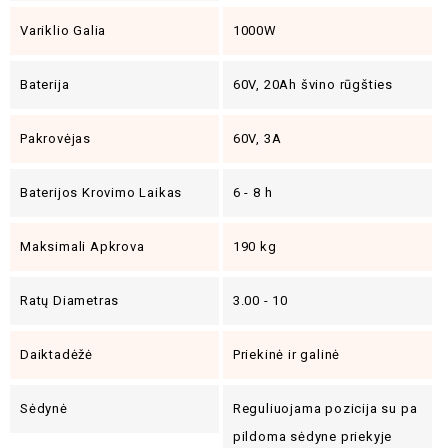
Variklio Galia
1000W
Baterija
60V, 20Ah švino rūgšties
Pakrovėjas
60V, 3A
Baterijos Krovimo Laikas
6 - 8 h
Maksimali Apkrova
190 kg
Ratų Diametras
3.00 - 10
Daiktadėžė
Priekinė ir galinė
Sėdynė
Reguliuojama pozicija su pa
pildoma sėdyne priekyje