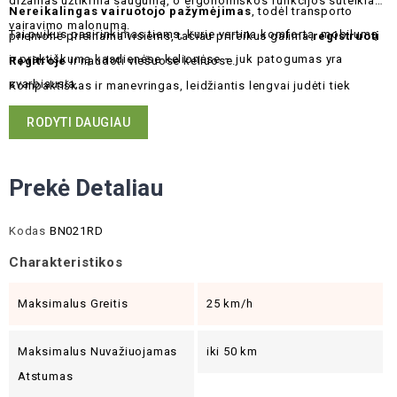
dizainas užtikrina saugumą, o ergonomiškos funkcijos suteikia
Nereikalingas vairuotojo pažymėjimas
, todėl transporto
vairavimo malonumą.
Tai puikus pasirinkimas tiems, kurie vertina komfortą, mobilumą
priemonė prieinama visiems, tačiau prireikus galima
registruoti
ir praktiškumą kasdienėse kelionėse – juk patogumas yra
Regitroje
ir naudoti viešuose keliuose.
svarbiausia,
Kompaktiškas ir manevringas, leidžiantis lengvai judėti tiek
siaurose miesto gatvėse, tiek platesnėse erdvėse.
RODYTI DAUGIAU
Prekė Detaliau
Kodas
BN021RD
Charakteristikos
Maksimalus Greitis
25 km/h
Maksimalus Nuvažiuojamas
iki 50 km
Atstumas