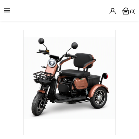

(0)