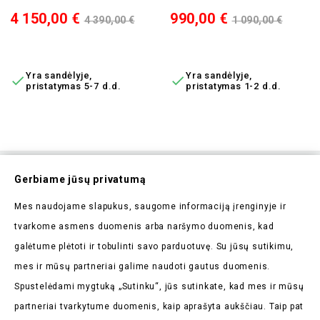
Kaina
Bazinė
Kaina
Bazinė
4 150,00 €
990,00 €
4 390,00 €
1 090,00 €
kaina
kaina
Į KREPŠELĮ
Į KREPŠELĮ
Yra sandėlyje,
Yra sandėlyje,


pristatymas 5-7 d.d.
pristatymas 1-2 d.d.
Prenumeruokite Mūsų
Gerbiame jūsų privatumą
Naujienlaiškį
Mes naudojame slapukus, saugome informaciją įrenginyje ir
Pirmieji sužinokite apie mūsų naujienas bei taikomas
tvarkome asmens duomenis arba naršymo duomenis, kad
akcijas
galėtume plėtoti ir tobulinti savo parduotuvę. Su jūsų sutikimu,
mes ir mūsų partneriai galime naudoti gautus duomenis.
Spustelėdami mygtuką „Sutinku“, jūs sutinkate, kad mes ir mūsų
partneriai tvarkytume duomenis, kaip aprašyta aukščiau. Taip pat