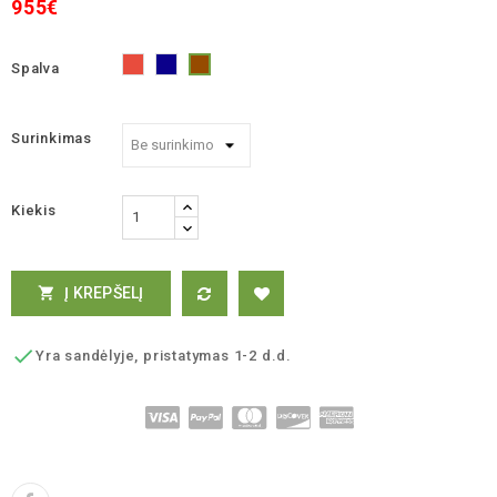
955€
Spalva
Raudona
Mėlyna
Ruda
Surinkimas
Kiekis
Į KREPŠELĮ


Yra sandėlyje, pristatymas 1-2 d.d.