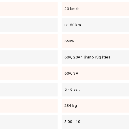
20 km/h
iki 50 km
650W
60V, 20Ah švino rūgšties
60V, 3A
5 - 6 val.
234 kg
3.00 - 10