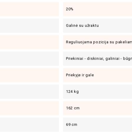
20%
Galinė su užraktu
Reguliuojama pozicija su pakelia
Priekiniai - diskiniai, galiniai - būg
Priekyje ir gale
124 kg
162 cm
69 cm