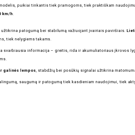
as modelis, puikiai tinkantis tiek pramogoms, tiek praktiškam naudojim
0 km/h
.
s užtikrina patogumą bei stabilumą važiuojant įvairiais paviršiais.
Liet
ams, tiek nelygiems takams.
 svarbiausia informacija – greitis, rida ir akumuliatoriaus įkrovos ly
oms.
ir galinės lempos
, stabdžių bei posūkių signalai užtikrina matomum
 galingumą, saugumą ir patogumą tiek kasdieniam naudojimui, tiek akty