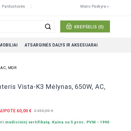
Parduotuvės
Mano Paskyra

KREPŠELIS
(0)
MOBILIAI
ATSARGINĖS DALYS IR AKSESUARAI
, AC, MDR
uteris Vista-K3 Mėlynas, 650W, AC,
UPOTE 60,00 €
2 350,00 €
uri medicininį sertifikatą. Kaina su 5 proc. PVM - 1990