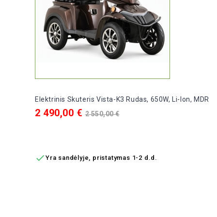
Elektrinis Skuteris Vista-K3 Rudas, 650W, Li-Ion, MDR
Kaina
Bazinė
2 490,00 €
2 550,00 €
kaina
Į KREPŠELĮ

Yra sandėlyje, pristatymas 1-2 d.d.