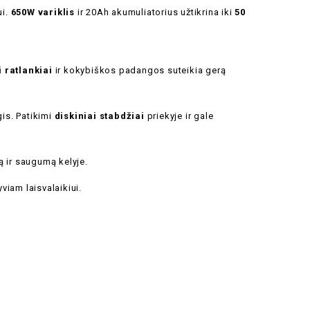
ui.
650W variklis
ir 20Ah akumuliatorius užtikrina iki
50
i ratlankiai
ir kokybiškos padangos suteikia gerą
gis. Patikimi
diskiniai stabdžiai
priekyje ir gale
ą ir saugumą kelyje.
viam laisvalaikiui.