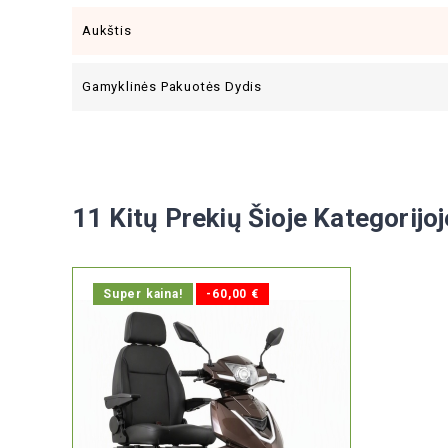
Aukštis
Gamyklinės Pakuotės Dydis
11 Kitų Prekių Šioje Kategorijoj
Super kaina!
-60,00 €