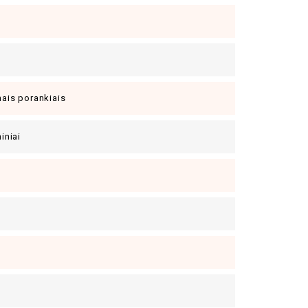
mais porankiais
niniai