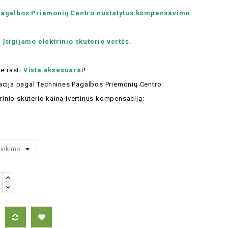
 Pagalbos Priemonių Centro nustatytus kompensavimo
įsigijamo elektrinio skuterio vertės.
te rasti
Vista aksesuarai
!
acija pagal Techninės Pagalbos Priemonių Centro
trinio skuterio kaina įvertinus kompensaciją: