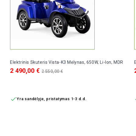
Elektrinis Skuteris Vista-K3 Mėlynas, 650W, Li-Ion, MDR
Kaina
Bazinė
2 490,00 €
2 550,00 €
kaina
Į KREPŠELĮ

Yra sandėlyje, pristatymas 1-3 d.d.