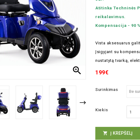
Atitinka Techninės
reikalavimus.
Kompensacija - 90 % 
Vista aksesuarus gali
Įsigyjant su kompens
nustatytą tvarką, elek

199€
Surinkimas
Kiekis
Į KREPŠELĮ
