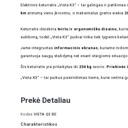
Elektrinis keturratis „Vista K3“ – tai galingas ir patikim
km
atstumą vienu įkrovimu, o maksimalus greitis siekia
2
Keturratis išsiskiria
tvirtu ir ergonomišku dizainu
, kuri
sukibimą, todėl „Vista K3“ puikiai tinka tiek lygiems keli
Jame integruotas
informacinis ekranas
, kuriame rodoma
garantuoja saugų stabdymą net esant staigioms situacij
Šis keturratis yra pritaikytas iki
234 kg
svorio.
Priekinės 
„Vista K3“ – tai puikus pasirinkimas tiems, kurie vertina
Prekė Detaliau
Kodas
VISTA Q3 BE
Charakteristikos