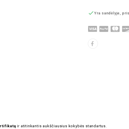

Yra sandėlyje, pri
tifikatą
ir atitinkantis aukščiausius kokybės standartus.