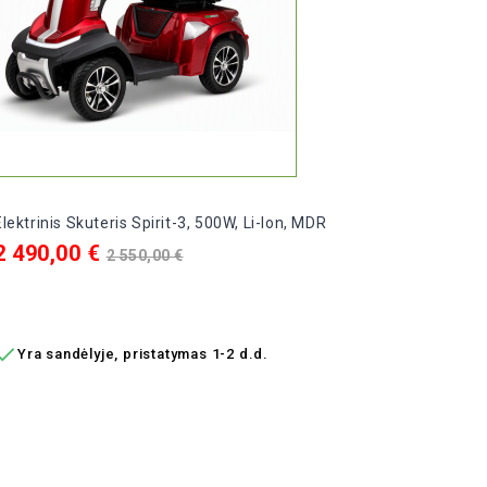
Elektrinis Skuteris Spirit-3, 500W, Li-Ion, MDR
Kaina
Bazinė
2 490,00 €
2 550,00 €
kaina
Į KREPŠELĮ

Yra sandėlyje, pristatymas 1-2 d.d.