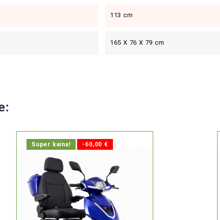
113 cm
165 X 76 X 79 cm
e:
Super kaina!
-60,00 €