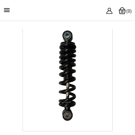

(0)