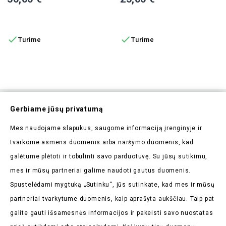
Į KREPŠELĮ
Į KREPŠELĮ


Turime
Turime
Prenumeruokite Mūsų
Gerbiame jūsų privatumą
Naujienlaiškį
Mes naudojame slapukus, saugome informaciją įrenginyje ir
Pirmieji sužinokite apie mūsų naujienas bei taikomas
tvarkome asmens duomenis arba naršymo duomenis, kad
akcijas
galėtume plėtoti ir tobulinti savo parduotuvę. Su jūsų sutikimu,
mes ir mūsų partneriai galime naudoti gautus duomenis.
Spustelėdami mygtuką „Sutinku“, jūs sutinkate, kad mes ir mūsų
partneriai tvarkytume duomenis, kaip aprašyta aukščiau. Taip pat
galite gauti išsamesnės informacijos ir pakeisti savo nuostatas
Parduotuvės Informacija
