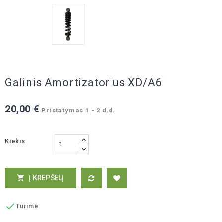
Galinis Amortizatorius XD/A6
20,00 €
Pristatymas 1 - 2 d.d.
Kiekis
Į KREPŠELĮ


Turime