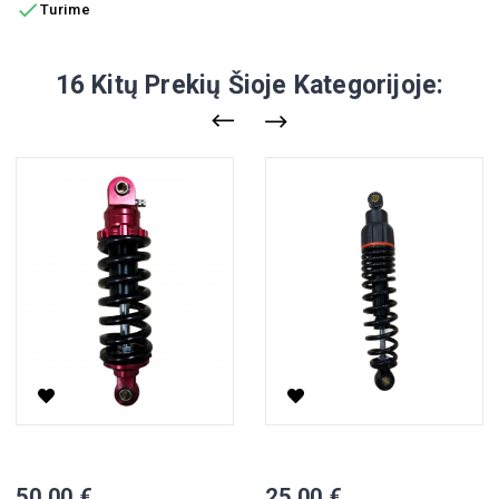

Turime
16 Kitų Prekių Šioje Kategorijoje:
Galinis Amortizatorius CP-7
Galinis Amortizatorius, Retro
Kaina
Kaina
50,00 €
25,00 €