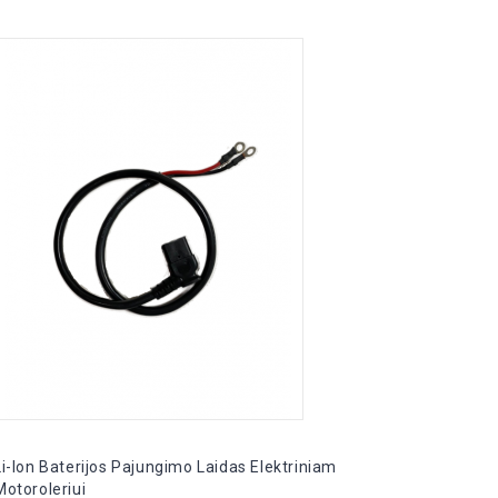
Li-Ion Baterijos Pajungimo Laidas Elektriniam
60V 20
Motoroleriui
(horiz