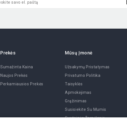
Prekės
Mūsų Įmonė
Sumažinta Kaina
Užsakymų Pristatymas
Naujos Prekės
Privatumo Politika
Perkamiausios Prekės
Taisyklės
Apmokėjimas
Grąžinimas
Susisiekite Su Mumis
Svetainės Žemėlapis
Parduotuvės