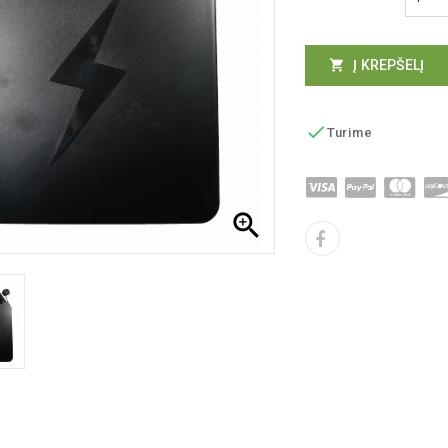
Į KREPŠELĮ


Turime
