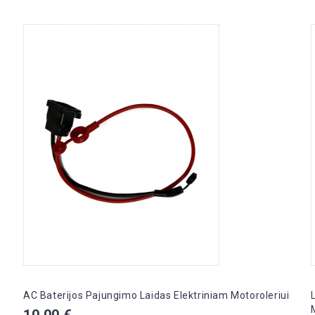
AC Baterijos Pajungimo Laidas Elektriniam Motoroleriui
Kaina
10,00 €