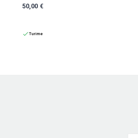
Kaina
50,00 €
Į KREPŠELĮ

Turime