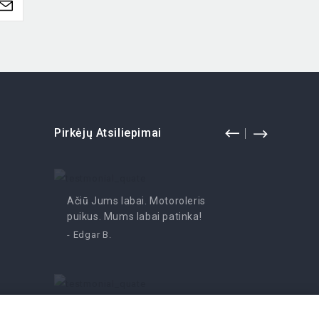
Pirkėjų Atsiliepimai
Ačiū Jums labai. Motoroleris
Pramoga
puikus. Mums labai patinka!
- Irutė
- Edgar B.
Nerealus mopedas, atsidžiaugti