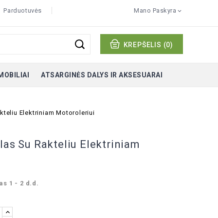
Parduotuvės
Mano Paskyra

KREPŠELIS
(0)
MOBILIAI
ATSARGINĖS DALYS IR AKSESUARAI
kteliu Elektriniam Motoroleriui
las Su Rakteliu Elektriniam
s 1 - 2 d.d.