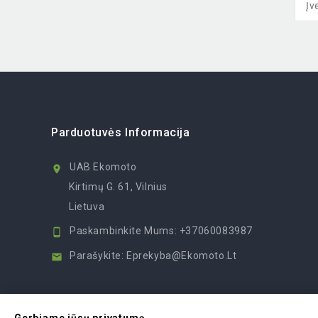
Parduotuvės Informacija
UAB Ekomoto

Kirtimų G. 61, Vilnius
Lietuva
Paskambinkite Mums:
+37060083987

Parašykite:
Eprekyba@ekomoto.lt
