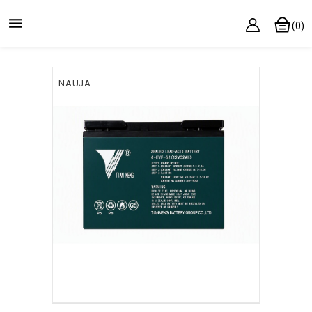

(0)
NAUJA