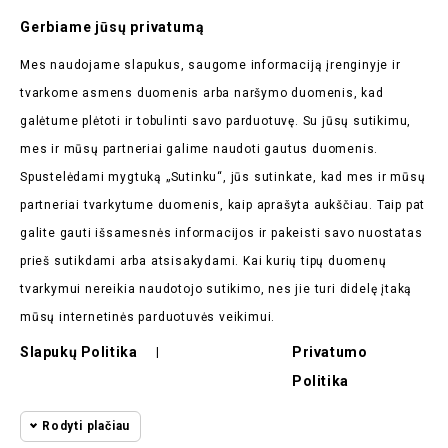
Prenumeruokite Mūsų
Gerbiame jūsų privatumą
Naujienlaiškį
Mes naudojame slapukus, saugome informaciją įrenginyje ir
Pirmieji sužinokite apie mūsų naujienas bei taikomas
tvarkome asmens duomenis arba naršymo duomenis, kad
akcijas
galėtume plėtoti ir tobulinti savo parduotuvę. Su jūsų sutikimu,
mes ir mūsų partneriai galime naudoti gautus duomenis.
Spustelėdami mygtuką „Sutinku“, jūs sutinkate, kad mes ir mūsų
partneriai tvarkytume duomenis, kaip aprašyta aukščiau. Taip pat
galite gauti išsamesnės informacijos ir pakeisti savo nuostatas
Parduotuvės Informacija

prieš sutikdami arba atsisakydami. Kai kurių tipų duomenų
tvarkymui nereikia naudotojo sutikimo, nes jie turi didelę įtaką
Prekės

mūsų internetinės parduotuvės veikimui.
Mūsų Įmonė

Slapukų Politika
Privatumo
|
Politika
Pirkėjų Atsiliepimai

Rodyti plačiau