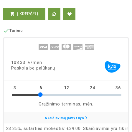
Į KREPŠELĮ


Turime